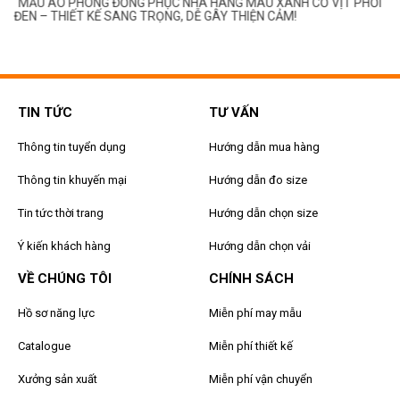
MẪU ÁO PHÔNG ĐỒNG PHỤC NHÀ HÀNG MÀU XANH CỔ VỊT PHỐI
ĐEN – THIẾT KẾ SANG TRỌNG, DỄ GÂY THIỆN CẢM!
TIN TỨC
TƯ VẤN
Thông tin tuyển dụng
Hướng dẫn mua hàng
Thông tin khuyến mại
Hướng dẫn đo size
Tin tức thời trang
Hướng dẫn chọn size
Ý kiến khách hàng
Hướng dẫn chọn vải
VỀ CHÚNG TÔI
CHÍNH SÁCH
Hồ sơ năng lực
Miễn phí may mẫu
Catalogue
Miễn phí thiết kế
Xưởng sản xuất
Miễn phí vận chuyển