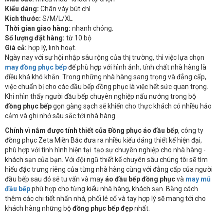
Kiểu dáng:
Chân váy bút chì
Kích thước:
S/M/L/XL
Thời gian giao hàng:
nhanh chóng.
Số lượng đặt hàng:
từ 10 bộ
Giá cả:
hợp lý, linh hoạt.
Ngày nay với sự hội nhập sâu rộng của thị trường, thì việc lựa chọn
may đồng phục bếp
để phù hợp với hình ảnh, tính chất nhà hàng là
điều khá khó khắn. Trong những nhà hàng sang trọng và đẳng cấp,
việc chuẩn bị cho các đầu bếp đồng phục là việc hết sức quan trọng.
Khi nhìn thấy người đầu bếp chuyên nghiệp nấu nướng trong bộ
đồng phục bếp
gọn gàng sạch sẽ khiến cho thực khách có nhiều hảo
cảm và ghi nhớ sâu sắc tới nhà hàng.
Chính vì nắm được
tính thiết của
Đồng phục áo đầu bếp
, công ty
đồng phục Zeta Miền Bắc đưa ra nhiều kiểu dáng thiết kế hiện đại,
phù hợp với tình hình hiện tại tạo sự chuyên nghiệp cho nhà hàng -
khách sạn của bạn. Với đội ngũ thiết kế chuyên sâu chúng tôi sẽ tìm
hiểu đặc trưng riêng của từng nhà hàng cùng với đẳng cấp của người
đầu bếp sau đó sẽ tu vấn và may
áo đầu bếp đồng phục
và
may mũ
đầu bếp
phù hợp cho từng kiểu nhà hàng, khách sạn. Bằng cách
thêm các chi tiết nhấn nhá, phối lé cổ và tay hợp lý sẽ mang tới cho
khách hàng những bộ
đồng phục bếp đẹp
nhất.