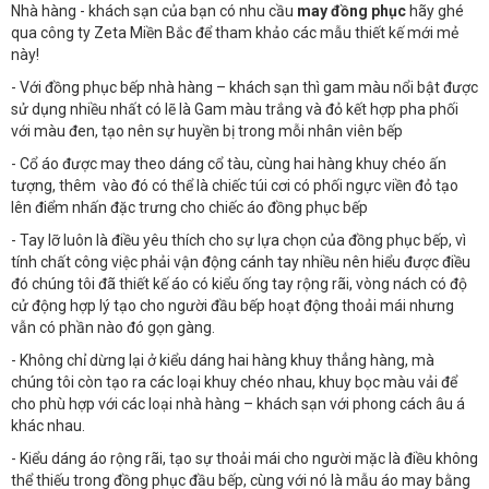
Nhà hàng - khách sạn của bạn có nhu cầu
may đồng phục
hãy ghé
qua công ty Zeta Miền Bắc để tham khảo các mẫu thiết kế mới mẻ
này!
- Với đồng phục bếp nhà hàng – khách sạn thì gam màu nổi bật được
sử dụng nhiều nhất có lẽ là Gam màu trắng và đỏ kết hợp pha phối
với màu đen, tạo nên sự huyền bị trong mỗi nhân viên bếp
- Cổ áo được may theo dáng cổ tàu, cùng hai hàng khuy chéo ấn
tượng, thêm vào đó có thể là chiếc túi cơi có phối ngực viền đỏ tạo
lên điểm nhấn đặc trưng cho chiếc áo đồng phục bếp
- Tay lỡ luôn là điều yêu thích cho sự lựa chọn của đồng phục bếp, vì
tính chất công việc phải vận động cánh tay nhiều nên hiểu được điều
đó chúng tôi đã thiết kế áo có kiểu ống tay rộng rãi, vòng nách có độ
cử động hợp lý tạo cho người đầu bếp hoạt động thoải mái nhưng
vẫn có phần nào đó gọn gàng.
- Không chỉ dừng lại ở kiểu dáng hai hàng khuy thẳng hàng, mà
chúng tôi còn tạo ra các loại khuy chéo nhau, khuy bọc màu vải để
cho phù hợp với các loại nhà hàng – khách sạn với phong cách âu á
khác nhau.
- Kiểu dáng áo rộng rãi, tạo sự thoải mái cho người mặc là điều không
thể thiếu trong đồng phục đầu bếp, cùng với nó là mẫu áo may bằng