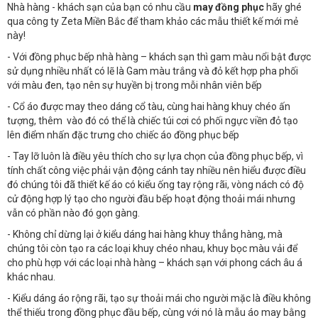
Nhà hàng - khách sạn của bạn có nhu cầu
may đồng phục
hãy ghé
qua công ty Zeta Miền Bắc để tham khảo các mẫu thiết kế mới mẻ
này!
- Với đồng phục bếp nhà hàng – khách sạn thì gam màu nổi bật được
sử dụng nhiều nhất có lẽ là Gam màu trắng và đỏ kết hợp pha phối
với màu đen, tạo nên sự huyền bị trong mỗi nhân viên bếp
- Cổ áo được may theo dáng cổ tàu, cùng hai hàng khuy chéo ấn
tượng, thêm vào đó có thể là chiếc túi cơi có phối ngực viền đỏ tạo
lên điểm nhấn đặc trưng cho chiếc áo đồng phục bếp
- Tay lỡ luôn là điều yêu thích cho sự lựa chọn của đồng phục bếp, vì
tính chất công việc phải vận động cánh tay nhiều nên hiểu được điều
đó chúng tôi đã thiết kế áo có kiểu ống tay rộng rãi, vòng nách có độ
cử động hợp lý tạo cho người đầu bếp hoạt động thoải mái nhưng
vẫn có phần nào đó gọn gàng.
- Không chỉ dừng lại ở kiểu dáng hai hàng khuy thẳng hàng, mà
chúng tôi còn tạo ra các loại khuy chéo nhau, khuy bọc màu vải để
cho phù hợp với các loại nhà hàng – khách sạn với phong cách âu á
khác nhau.
- Kiểu dáng áo rộng rãi, tạo sự thoải mái cho người mặc là điều không
thể thiếu trong đồng phục đầu bếp, cùng với nó là mẫu áo may bằng