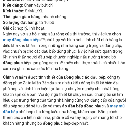
Kiểu dáng:
Chân váy bút chì
Kích thước:
S/M/L/XL
Thời gian giao hàng:
nhanh chóng.
Số lượng đặt hàng:
từ 10 bộ
Giá cả:
hợp lý, linh hoạt.
Ngày nay với sự hội nhập sâu rộng của thị trường, thì việc lựa chọn
may đồng phục bếp
để phù hợp với hình ảnh, tính chất nhà hàng là
điều khá khó khắn. Trong những nhà hàng sang trọng và đẳng cấp,
việc chuẩn bị cho các đầu bếp đồng phục là việc hết sức quan trọng.
Khi nhìn thấy người đầu bếp chuyên nghiệp nấu nướng trong bộ
đồng phục bếp
gọn gàng sạch sẽ khiến cho thực khách có nhiều hảo
cảm và ghi nhớ sâu sắc tới nhà hàng.
Chính vì nắm được
tính thiết của
Đồng phục áo đầu bếp
, công ty
đồng phục Zeta Miền Bắc đưa ra nhiều kiểu dáng thiết kế hiện đại,
phù hợp với tình hình hiện tại tạo sự chuyên nghiệp cho nhà hàng -
khách sạn của bạn. Với đội ngũ thiết kế chuyên sâu chúng tôi sẽ tìm
hiểu đặc trưng riêng của từng nhà hàng cùng với đẳng cấp của người
đầu bếp sau đó sẽ tu vấn và may
áo đầu bếp đồng phục
và
may mũ
đầu bếp
phù hợp cho từng kiểu nhà hàng, khách sạn. Bằng cách
thêm các chi tiết nhấn nhá, phối lé cổ và tay hợp lý sẽ mang tới cho
khách hàng những bộ
đồng phục bếp đẹp
nhất.