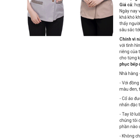
Giá cả:
hợp
Ngày nay v
khá khó kh
thấy ngườ
sâu sắc tớ
Chính vì 
với tình h
riêng của 
cho từng k
phục bếp 
Nhà hàng 
- Với đồng
màu đen, t
- Cổ áo đư
nhấn đặc 
- Tay lỡ l
chúng tôi 
phần nào 
- Không ch