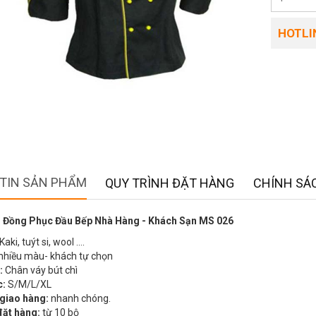
HOTLIN
TIN SẢN PHẨM
QUY TRÌNH ĐẶT HÀNG
CHÍNH SÁC
 Đồng Phục Đầu Bếp Nhà Hàng - Khách Sạn MS 026
Kaki, tuýt si, wool ….
nhiều màu- khách tự chọn
:
Chân váy bút chì
c:
S/M/L/XL
 giao hàng:
nhanh chóng.
đặt hàng:
từ 10 bộ