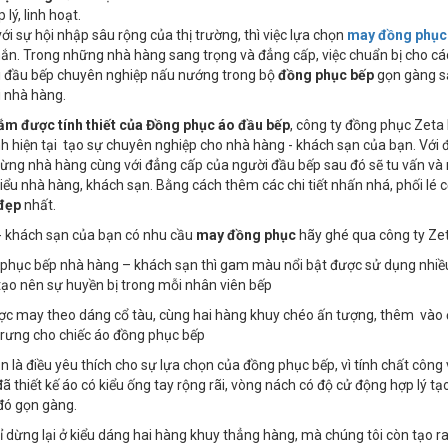
 lý, linh hoạt.
ới sự hội nhập sâu rộng của thị trường, thì việc lựa chọn
may đồng phục
ắn. Trong những nhà hàng sang trọng và đẳng cấp, việc chuẩn bị cho các
i đầu bếp chuyên nghiệp nấu nướng trong bộ
đồng phục bếp
gọn gàng s
i nhà hàng.
nắm được
tính thiết của
Đồng phục áo đầu bếp
, công ty đồng phục Zeta 
ình hiện tại tạo sự chuyên nghiệp cho nhà hàng - khách sạn của bạn. Với đ
từng nhà hàng cùng với đẳng cấp của người đầu bếp sau đó sẽ tu vấn v
iểu nhà hàng, khách sạn. Bằng cách thêm các chi tiết nhấn nhá, phối lé
đẹp
nhất.
- khách sạn của bạn có nhu cầu
may đồng phục
hãy ghé qua công ty Zet
 phục bếp nhà hàng – khách sạn thì gam màu nổi bật được sử dụng nhiều
ạo nên sự huyền bị trong mỗi nhân viên bếp
ợc may theo dáng cổ tàu, cùng hai hàng khuy chéo ấn tượng, thêm vào đó 
trưng cho chiếc áo đồng phục bếp
uôn là điều yêu thích cho sự lựa chọn của đồng phục bếp, vì tính chất côn
đã thiết kế áo có kiểu ống tay rộng rãi, vòng nách có độ cử động hợp lý 
đó gọn gàng.
ỉ dừng lại ở kiểu dáng hai hàng khuy thẳng hàng, mà chúng tôi còn tạo r