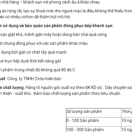
ại nhà hàng – khách sạn với phong cách âu á khác nhau.
g áo rộng rãi, tạo sự thoải mái cho người mặc là điều không thể thiếu t
kaki có nhiều cotton dễ thấm hút mồ hôi.
 sử dụng và bảo quản sản phẩm đồng phục bếp khách sạn:
 hoặc giặt khô, tránh giặt máy hoặc dùng bàn chải quá cứng.
iặt chung đồng phục với các sản phẩm khác màu.
 dụng bột giặt có chất tẩy quá mạnh.
i trực tiếp dưới thời tiết nắng gắt
ản phẩm trong nhiệt độ không quá 80 độ C
uất:
Công ty TNHH Zeta miền bắc
n chất lượng:
Hàng rõ nguồn gốc xuất xứ theo ĐK KD số… Dây chuyền sản x
n thiện - xuất kho. Đảm bảo chất lượng sản phẩm theo tiêu chuẩn.
Số lượng sản phẩm
Thời 
0 - 100 Sản phẩm
10 ng
100 - 300 Sản phẩm
15 ng