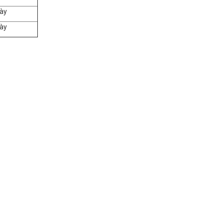
ày
ày