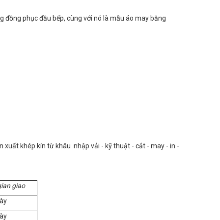
rong đồng phục đầu bếp, cùng với nó là mẫu áo may bằng
uất khép kín từ khâu nhập vải - kỹ thuật - cắt - may - in -
gian giao
ày
ày