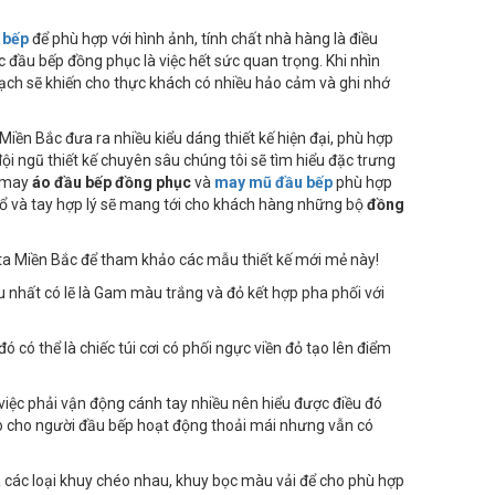
 bếp
để phù hợp với hình ảnh, tính chất nhà hàng là điều
 đầu bếp đồng phục là việc hết sức quan trọng. Khi nhìn
ạch sẽ khiến cho thực khách có nhiều hảo cảm và ghi nhớ
Miền Bắc đưa ra nhiều kiểu dáng thiết kế hiện đại, phù hợp
ội ngũ thiết kế chuyên sâu chúng tôi sẽ tìm hiểu đặc trưng
à may
áo đầu bếp đồng phục
và
may mũ đầu bếp
phù hợp
 cổ và tay hợp lý sẽ mang tới cho khách hàng những bộ
đồng
a Miền Bắc để tham khảo các mẫu thiết kế mới mẻ này!
 nhất có lẽ là Gam màu trắng và đỏ kết hợp pha phối với
có thể là chiếc túi cơi có phối ngực viền đỏ tạo lên điểm
g việc phải vận động cánh tay nhiều nên hiểu được điều đó
tạo cho người đầu bếp hoạt động thoải mái nhưng vẫn có
a các loại khuy chéo nhau, khuy bọc màu vải để cho phù hợp