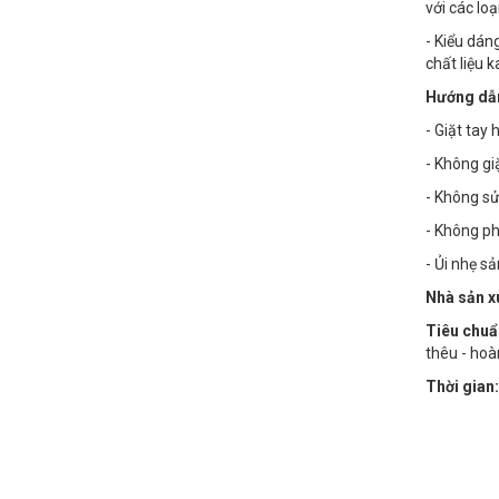
với các lo
- Kiểu dán
chất liệu 
Hướng dẫn
- Giặt tay
- Không g
- Không sử
- Không phơ
- Ủi nhẹ s
Nhà sản x
Tiêu chuẩ
thêu - hoà
Thời gian: