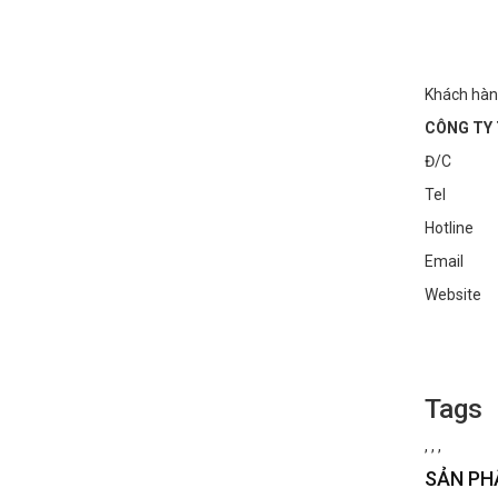
Khách hàn
CÔNG TY 
Đ/C : Số
Tel : 0
Hotline
Email :
Websi
Tags
,
,
,
SẢN PH