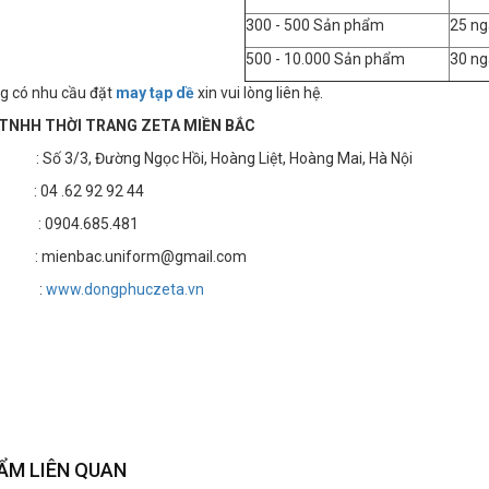
300 - 500 Sản phẩm
25 ng
500 - 10.000 Sản phẩm
30 ng
g có nhu cầu đặt
may tạp dề
xin vui lòng liên hệ.
TNHH THỜI TRANG ZETA MIỀN BẮC
 3/3, Đường Ngọc Hồi, Hoàng Liệt, Hoàng Mai, Hà Nội
4 .62 92 92 44
 : 0904.685.481
 mienbac.uniform@gmail.com
te :
www.dongphuczeta.vn
ẨM LIÊN QUAN