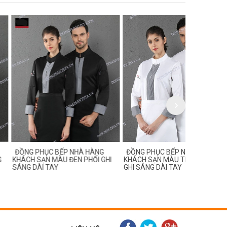
C BẾP NHÀ HÀNG
ĐỒNG PHỤC BẾP NHÀ HÀNG
ĐỒNG PHỤC
 MÀU ĐEN PHỐI GHI
KHÁCH SẠN MÀU TRẮNG PHỐI
KHÁCH SẠN
TAY
GHI SÁNG DÀI TAY
CỘC TAY, TA