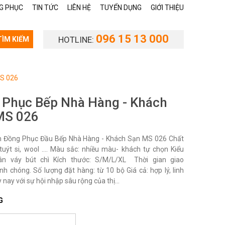
G PHỤC
TIN TỨC
LIÊN HỆ
TUYỂN DỤNG
GIỚI THIỆU
096 15 13 000
HOTLINE:
TÌM KIẾM
MS 026
 Phục Bếp Nhà Hàng - Khách
MS 026
 Đồng Phục Đầu Bếp Nhà Hàng - Khách Sạn MS 026 Chất
i, tuýt si, wool …. Màu sắc: nhiều màu- khách tự chọn Kiểu
ân váy bút chì Kích thước: S/M/L/XL Thời gian giao
nh chóng. Số lượng đặt hàng: từ 10 bộ Giá cả: hợp lý, linh
 nay với sự hội nhập sâu rộng của thị...
G