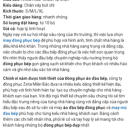
Kiểu dáng:
Chân váy bút chì
Kích thước:
S/M/L/XL
Thời gian giao hàng:
nhanh chóng.
Số lượng đặt hàng:
từ 10 bộ
Giá cả:
hợp lý, linh hoạt.
Ngày nay với sự hội nhập sâu rộng của thị trường, thì việc lựa chọn
may đồng phục bếp
để phù hợp với hình ảnh, tính chất nhà hàng là
điều khá khó khắn. Trong những nhà hàng sang trọng và đẳng cấp,
việc chuẩn bị cho các đầu bếp đồng phục là việc hết sức quan trọng.
Khi nhìn thấy người đầu bếp chuyên nghiệp nấu nướng trong bộ
đồng phục bếp
gọn gàng sạch sẽ khiến cho thực khách có nhiều hảo
cảm và ghi nhớ sâu sắc tới nhà hàng.
Chính vì nắm được
tính thiết của
Đồng phục áo đầu bếp
, công ty
đồng phục Zeta Miền Bắc đưa ra nhiều kiểu dáng thiết kế hiện đại,
phù hợp với tình hình hiện tại tạo sự chuyên nghiệp cho nhà hàng -
khách sạn của bạn. Với đội ngũ thiết kế chuyên sâu chúng tôi sẽ tìm
hiểu đặc trưng riêng của từng nhà hàng cùng với đẳng cấp của người
đầu bếp sau đó sẽ tu vấn và may
áo đầu bếp đồng phục
và
may mũ
đầu bếp
phù hợp cho từng kiểu nhà hàng, khách sạn. Bằng cách
thêm các chi tiết nhấn nhá, phối lé cổ và tay hợp lý sẽ mang tới cho
khách hàng những bộ
đồng phục bếp đẹp
nhất.