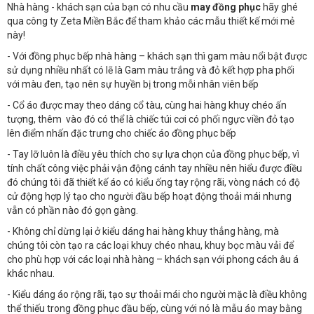
Nhà hàng - khách sạn của bạn có nhu cầu
may đồng phục
hãy ghé
qua công ty Zeta Miền Bắc để tham khảo các mẫu thiết kế mới mẻ
này!
- Với đồng phục bếp nhà hàng – khách sạn thì gam màu nổi bật được
sử dụng nhiều nhất có lẽ là Gam màu trắng và đỏ kết hợp pha phối
với màu đen, tạo nên sự huyền bị trong mỗi nhân viên bếp
- Cổ áo được may theo dáng cổ tàu, cùng hai hàng khuy chéo ấn
tượng, thêm vào đó có thể là chiếc túi cơi có phối ngực viền đỏ tạo
lên điểm nhấn đặc trưng cho chiếc áo đồng phục bếp
- Tay lỡ luôn là điều yêu thích cho sự lựa chọn của đồng phục bếp, vì
tính chất công việc phải vận động cánh tay nhiều nên hiểu được điều
đó chúng tôi đã thiết kế áo có kiểu ống tay rộng rãi, vòng nách có độ
cử động hợp lý tạo cho người đầu bếp hoạt động thoải mái nhưng
vẫn có phần nào đó gọn gàng.
- Không chỉ dừng lại ở kiểu dáng hai hàng khuy thẳng hàng, mà
chúng tôi còn tạo ra các loại khuy chéo nhau, khuy bọc màu vải để
cho phù hợp với các loại nhà hàng – khách sạn với phong cách âu á
khác nhau.
- Kiểu dáng áo rộng rãi, tạo sự thoải mái cho người mặc là điều không
thể thiếu trong đồng phục đầu bếp, cùng với nó là mẫu áo may bằng