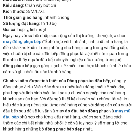
Kiểu dáng:
Chân váy bút chì
Kích thước:
S/M/L/XL
Thời gian giao hàng:
nhanh chóng.
Số lượng đặt hàng:
từ 10 bộ
Giá cả:
hợp lý, linh hoạt.
Ngày nay với sự hội nhập sâu rộng của thị trường, thì việc lựa chọn
may đồng phục bếp
để phù hợp với hình ảnh, tính chất nhà hàng là
điều khá khó khắn. Trong những nhà hàng sang trọng và đẳng cấp,
việc chuẩn bị cho các đầu bếp đồng phục là việc hết sức quan trọng.
Khi nhìn thấy người đầu bếp chuyên nghiệp nấu nướng trong bộ
đồng phục bếp
gọn gàng sạch sẽ khiến cho thực khách có nhiều hảo
cảm và ghi nhớ sâu sắc tới nhà hàng.
Chính vì nắm được
tính thiết của
Đồng phục áo đầu bếp
, công ty
đồng phục Zeta Miền Bắc đưa ra nhiều kiểu dáng thiết kế hiện đại,
phù hợp với tình hình hiện tại tạo sự chuyên nghiệp cho nhà hàng -
khách sạn của bạn. Với đội ngũ thiết kế chuyên sâu chúng tôi sẽ tìm
hiểu đặc trưng riêng của từng nhà hàng cùng với đẳng cấp của người
đầu bếp sau đó sẽ tu vấn và may
áo đầu bếp đồng phục
và
may mũ
đầu bếp
phù hợp cho từng kiểu nhà hàng, khách sạn. Bằng cách
thêm các chi tiết nhấn nhá, phối lé cổ và tay hợp lý sẽ mang tới cho
khách hàng những bộ
đồng phục bếp đẹp
nhất.