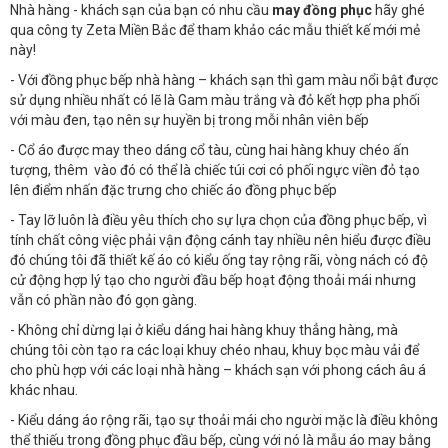
Nhà hàng - khách sạn của bạn có nhu cầu
may đồng phục
hãy ghé
qua công ty Zeta Miền Bắc để tham khảo các mẫu thiết kế mới mẻ
này!
- Với đồng phục bếp nhà hàng – khách sạn thì gam màu nổi bật được
sử dụng nhiều nhất có lẽ là Gam màu trắng và đỏ kết hợp pha phối
với màu đen, tạo nên sự huyền bị trong mỗi nhân viên bếp
- Cổ áo được may theo dáng cổ tàu, cùng hai hàng khuy chéo ấn
tượng, thêm vào đó có thể là chiếc túi cơi có phối ngực viền đỏ tạo
lên điểm nhấn đặc trưng cho chiếc áo đồng phục bếp
- Tay lỡ luôn là điều yêu thích cho sự lựa chọn của đồng phục bếp, vì
tính chất công việc phải vận động cánh tay nhiều nên hiểu được điều
đó chúng tôi đã thiết kế áo có kiểu ống tay rộng rãi, vòng nách có độ
cử động hợp lý tạo cho người đầu bếp hoạt động thoải mái nhưng
vẫn có phần nào đó gọn gàng.
- Không chỉ dừng lại ở kiểu dáng hai hàng khuy thẳng hàng, mà
chúng tôi còn tạo ra các loại khuy chéo nhau, khuy bọc màu vải để
cho phù hợp với các loại nhà hàng – khách sạn với phong cách âu á
khác nhau.
- Kiểu dáng áo rộng rãi, tạo sự thoải mái cho người mặc là điều không
thể thiếu trong đồng phục đầu bếp, cùng với nó là mẫu áo may bằng