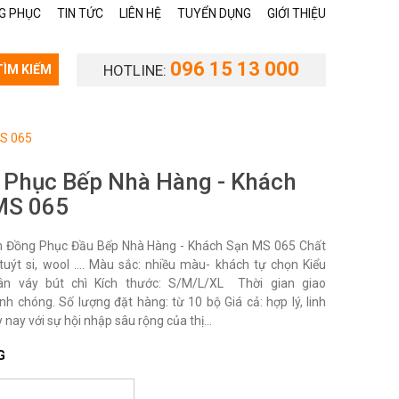
G PHỤC
TIN TỨC
LIÊN HỆ
TUYỂN DỤNG
GIỚI THIỆU
096 15 13 000
HOTLINE:
TÌM KIẾM
MS 065
 Phục Bếp Nhà Hàng - Khách
MS 065
 Đồng Phục Đầu Bếp Nhà Hàng - Khách Sạn MS 065 Chất
i, tuýt si, wool …. Màu sắc: nhiều màu- khách tự chọn Kiểu
ân váy bút chì Kích thước: S/M/L/XL Thời gian giao
nh chóng. Số lượng đặt hàng: từ 10 bộ Giá cả: hợp lý, linh
 nay với sự hội nhập sâu rộng của thị...
G