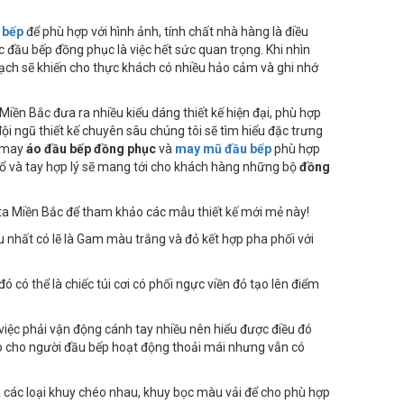
 bếp
để phù hợp với hình ảnh, tính chất nhà hàng là điều
 đầu bếp đồng phục là việc hết sức quan trọng. Khi nhìn
ạch sẽ khiến cho thực khách có nhiều hảo cảm và ghi nhớ
Miền Bắc đưa ra nhiều kiểu dáng thiết kế hiện đại, phù hợp
ội ngũ thiết kế chuyên sâu chúng tôi sẽ tìm hiểu đặc trưng
à may
áo đầu bếp đồng phục
và
may mũ đầu bếp
phù hợp
 cổ và tay hợp lý sẽ mang tới cho khách hàng những bộ
đồng
a Miền Bắc để tham khảo các mẫu thiết kế mới mẻ này!
 nhất có lẽ là Gam màu trắng và đỏ kết hợp pha phối với
có thể là chiếc túi cơi có phối ngực viền đỏ tạo lên điểm
g việc phải vận động cánh tay nhiều nên hiểu được điều đó
tạo cho người đầu bếp hoạt động thoải mái nhưng vẫn có
a các loại khuy chéo nhau, khuy bọc màu vải để cho phù hợp