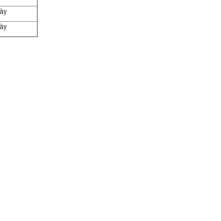
ày
ày