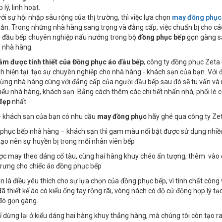
 lý, linh hoạt.
ới sự hội nhập sâu rộng của thị trường, thì việc lựa chọn
may đồng phục
ắn. Trong những nhà hàng sang trọng và đẳng cấp, việc chuẩn bị cho các
i đầu bếp chuyên nghiệp nấu nướng trong bộ
đồng phục bếp
gọn gàng s
i nhà hàng.
nắm được
tính thiết của
Đồng phục áo đầu bếp
, công ty đồng phục Zeta 
ình hiện tại tạo sự chuyên nghiệp cho nhà hàng - khách sạn của bạn. Với đ
từng nhà hàng cùng với đẳng cấp của người đầu bếp sau đó sẽ tu vấn v
iểu nhà hàng, khách sạn. Bằng cách thêm các chi tiết nhấn nhá, phối lé
đẹp
nhất.
- khách sạn của bạn có nhu cầu
may đồng phục
hãy ghé qua công ty Zet
 phục bếp nhà hàng – khách sạn thì gam màu nổi bật được sử dụng nhiều
ạo nên sự huyền bị trong mỗi nhân viên bếp
ợc may theo dáng cổ tàu, cùng hai hàng khuy chéo ấn tượng, thêm vào đó 
trưng cho chiếc áo đồng phục bếp
uôn là điều yêu thích cho sự lựa chọn của đồng phục bếp, vì tính chất côn
đã thiết kế áo có kiểu ống tay rộng rãi, vòng nách có độ cử động hợp lý 
đó gọn gàng.
ỉ dừng lại ở kiểu dáng hai hàng khuy thẳng hàng, mà chúng tôi còn tạo r