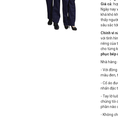
Giá cả:
hợp
Ngày nay v
khá khó kh
thấy ngườ
sâu sắc tớ
Chính vì 
với tình h
riêng của 
cho từng k
phục bếp 
Nhà hàng 
- Với đồng
màu đen, t
- Cổ áo đư
nhấn đặc 
- Tay lỡ l
chúng tôi 
phần nào 
- Không ch