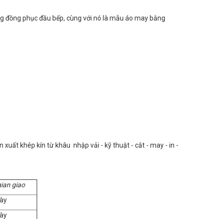
rong đồng phục đầu bếp, cùng với nó là mẫu áo may bằng
uất khép kín từ khâu nhập vải - kỹ thuật - cắt - may - in -
gian giao
ày
ày