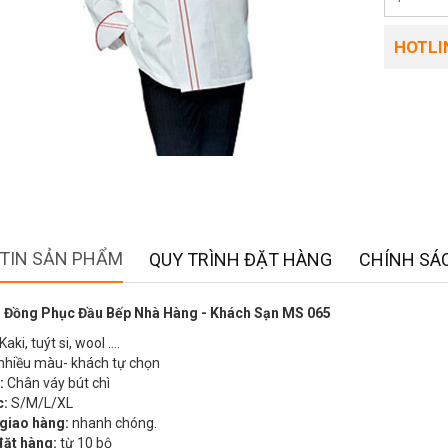
HOTLIN
TIN SẢN PHẨM
QUY TRÌNH ĐẶT HÀNG
CHÍNH SÁC
 Đồng Phục Đầu Bếp Nhà Hàng - Khách Sạn MS 065
Kaki, tuýt si, wool ….
nhiều màu- khách tự chọn
:
Chân váy bút chì
c:
S/M/L/XL
 giao hàng:
nhanh chóng.
đặt hàng:
từ 10 bộ