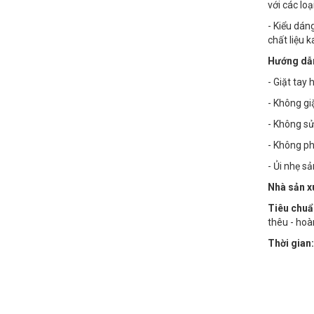
với các lo
- Kiểu dán
chất liệu 
Hướng dẫn
- Giặt tay
- Không g
- Không sử
- Không phơ
- Ủi nhẹ s
Nhà sản x
Tiêu chuẩ
thêu - hoà
Thời gian: