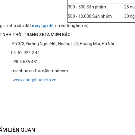
300 - 500 Sản phẩm
25 ng
500 - 10.000 Sản phẩm
30 ng
g có nhu cầu đặt
may tạp dề
xin vui lòng liên hệ.
TNHH THỜI TRANG ZETA MIỀN BẮC
 3/3, Đường Ngọc Hồi, Hoàng Liệt, Hoàng Mai, Hà Nội
4 .62 92 92 44
 : 0904.685.481
 mienbac.uniform@gmail.com
te :
www.dongphuczeta.vn
ẨM LIÊN QUAN