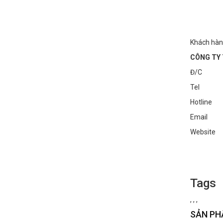
Khách hàn
CÔNG TY 
Đ/C : Số
Tel : 0
Hotline
Email :
Websi
Tags
,
,
,
SẢN PH