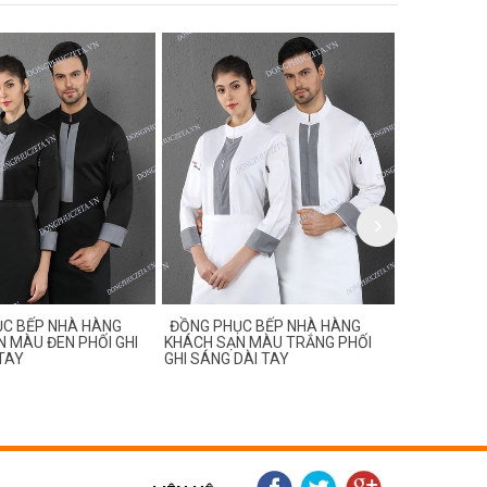
C BẾP NHÀ HÀNG
ĐỒNG PHỤC BẾP NHÀ HÀNG
ĐỒNG PHỤC
 MÀU ĐEN PHỐI GHI
KHÁCH SẠN MÀU TRẮNG PHỐI
KHÁCH SẠN
TAY
GHI SÁNG DÀI TAY
CỘC TAY, TA