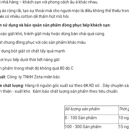
ại nhà hàng – khách sạn với phong cách âu á khác nhau.
g áo rộng rãi, tạo sự thoải mái cho người mặc là điều không thể thiếu t
kaki có nhiều cotton dễ thấm hút mồ hôi.
 sử dụng và bảo quản sản phẩm đồng phục bếp khách sạn:
 hoặc giặt khô, tránh giặt máy hoặc dùng bàn chải quá cứng.
iặt chung đồng phục với các sản phẩm khác màu.
 dụng bột giặt có chất tẩy quá mạnh.
i trực tiếp dưới thời tiết nắng gắt
ản phẩm trong nhiệt độ không quá 80 độ C
uất:
Công ty TNHH Zeta miền bắc
n chất lượng:
Hàng rõ nguồn gốc xuất xứ theo ĐK KD số… Dây chuyền sản x
n thiện - xuất kho. Đảm bảo chất lượng sản phẩm theo tiêu chuẩn.
Số lượng sản phẩm
Thời 
0 - 100 Sản phẩm
10 ng
100 - 300 Sản phẩm
15 ng