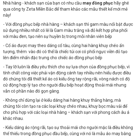
Nhà hàng - khách sạn của bạn có nhu cầu
may đồng phục
hãy ghé
qua công ty Zeta Miền Bắc để tham khảo các mẫu thiết kế mới mẻ
này!
- Với đồng phục bếp nhà hàng – khách sạn thì gam màu nổi bật được
sử dụng nhiều nhất có lẽ là Gam màu trắng và đỏ kết hợp pha phối
với màu đen, tạo nên sự huyền bị trong mỗi nhân viên bếp
- Cổ áo được may theo dáng cổ tàu, cùng hai hàng khuy chéo ấn
tượng, thêm vào đó có thể là chiếc túi cơi có phối ngực viền đỏ tạo
lên điểm nhấn đặc trưng cho chiếc áo đồng phục bếp
- Tay lỡ luôn là điều yêu thích cho sự lựa chọn của đồng phục bếp, vì
tính chất công việc phải vận động cánh tay nhiều nên hiểu được điều
đó chúng tôi đã thiết kế áo có kiểu ống tay rộng rãi, vòng nách có độ
cử động hợp lý tạo cho người đầu bếp hoạt động thoải mái nhưng
vẫn có phần nào đó gọn gàng.
- Không chỉ dừng lại ở kiểu dáng hai hàng khuy thẳng hàng, mà
chúng tôi còn tạo ra các loại khuy chéo nhau, khuy bọc màu vải để
cho phù hợp với các loại nhà hàng – khách sạn với phong cách âu á
khác nhau.
- Kiểu dáng áo rộng rãi, tạo sự thoải mái cho người mặc là điều không
thể thiếu trong đồng phục đầu bếp, cùng với nó là mẫu áo may bằng