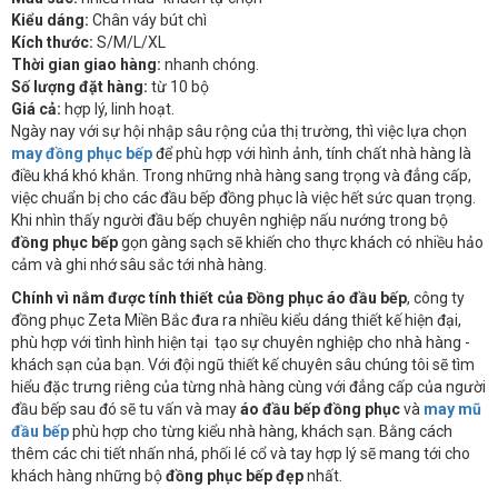
Kiểu dáng:
Chân váy bút chì
Kích thước:
S/M/L/XL
Thời gian giao hàng:
nhanh chóng.
Số lượng đặt hàng:
từ 10 bộ
Giá cả:
hợp lý, linh hoạt.
Ngày nay với sự hội nhập sâu rộng của thị trường, thì việc lựa chọn
may đồng phục bếp
để phù hợp với hình ảnh, tính chất nhà hàng là
điều khá khó khắn. Trong những nhà hàng sang trọng và đẳng cấp,
việc chuẩn bị cho các đầu bếp đồng phục là việc hết sức quan trọng.
Khi nhìn thấy người đầu bếp chuyên nghiệp nấu nướng trong bộ
đồng phục bếp
gọn gàng sạch sẽ khiến cho thực khách có nhiều hảo
cảm và ghi nhớ sâu sắc tới nhà hàng.
Chính vì nắm được
tính thiết của
Đồng phục áo đầu bếp
, công ty
đồng phục Zeta Miền Bắc đưa ra nhiều kiểu dáng thiết kế hiện đại,
phù hợp với tình hình hiện tại tạo sự chuyên nghiệp cho nhà hàng -
khách sạn của bạn. Với đội ngũ thiết kế chuyên sâu chúng tôi sẽ tìm
hiểu đặc trưng riêng của từng nhà hàng cùng với đẳng cấp của người
đầu bếp sau đó sẽ tu vấn và may
áo đầu bếp đồng phục
và
may mũ
đầu bếp
phù hợp cho từng kiểu nhà hàng, khách sạn. Bằng cách
thêm các chi tiết nhấn nhá, phối lé cổ và tay hợp lý sẽ mang tới cho
khách hàng những bộ
đồng phục bếp đẹp
nhất.