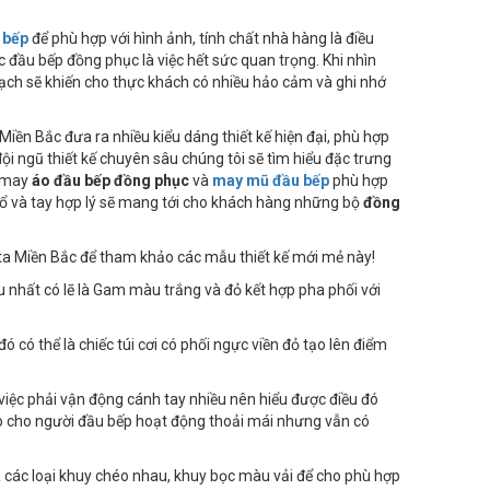
 bếp
để phù hợp với hình ảnh, tính chất nhà hàng là điều
 đầu bếp đồng phục là việc hết sức quan trọng. Khi nhìn
ạch sẽ khiến cho thực khách có nhiều hảo cảm và ghi nhớ
Miền Bắc đưa ra nhiều kiểu dáng thiết kế hiện đại, phù hợp
ội ngũ thiết kế chuyên sâu chúng tôi sẽ tìm hiểu đặc trưng
à may
áo đầu bếp đồng phục
và
may mũ đầu bếp
phù hợp
 cổ và tay hợp lý sẽ mang tới cho khách hàng những bộ
đồng
a Miền Bắc để tham khảo các mẫu thiết kế mới mẻ này!
 nhất có lẽ là Gam màu trắng và đỏ kết hợp pha phối với
có thể là chiếc túi cơi có phối ngực viền đỏ tạo lên điểm
g việc phải vận động cánh tay nhiều nên hiểu được điều đó
tạo cho người đầu bếp hoạt động thoải mái nhưng vẫn có
a các loại khuy chéo nhau, khuy bọc màu vải để cho phù hợp