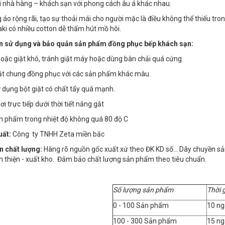
ại nhà hàng – khách sạn với phong cách âu á khác nhau.
g áo rộng rãi, tạo sự thoải mái cho người mặc là điều không thể thiếu t
kaki có nhiều cotton dễ thấm hút mồ hôi.
 sử dụng và bảo quản sản phẩm đồng phục bếp khách sạn:
 hoặc giặt khô, tránh giặt máy hoặc dùng bàn chải quá cứng.
iặt chung đồng phục với các sản phẩm khác màu.
 dụng bột giặt có chất tẩy quá mạnh.
i trực tiếp dưới thời tiết nắng gắt
ản phẩm trong nhiệt độ không quá 80 độ C
uất:
Công ty TNHH Zeta miền bắc
n chất lượng:
Hàng rõ nguồn gốc xuất xứ theo ĐK KD số… Dây chuyền sản x
n thiện - xuất kho. Đảm bảo chất lượng sản phẩm theo tiêu chuẩn.
Số lượng sản phẩm
Thời 
0 - 100 Sản phẩm
10 ng
100 - 300 Sản phẩm
15 ng