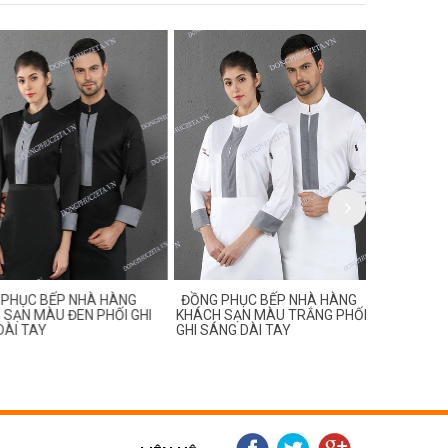
C BẾP NHÀ HÀNG
ĐỒNG PHỤC BẾP NHÀ HÀNG
ĐỒNG PHỤC
 MÀU ĐEN PHỐI GHI
KHÁCH SẠN MÀU TRẮNG PHỐI
KHÁCH SẠN
TAY
GHI SÁNG DÀI TAY
CỘC TAY, TA