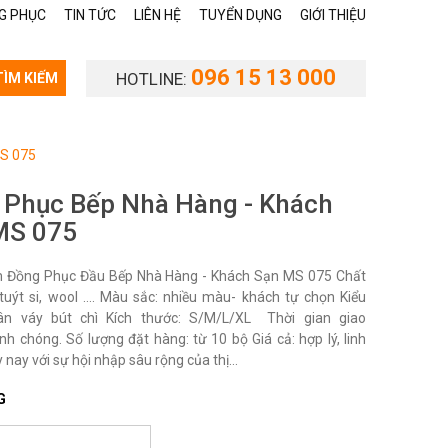
G PHỤC
TIN TỨC
LIÊN HỆ
TUYỂN DỤNG
GIỚI THIỆU
096 15 13 000
HOTLINE:
TÌM KIẾM
MS 075
 Phục Bếp Nhà Hàng - Khách
MS 075
 Đồng Phục Đầu Bếp Nhà Hàng - Khách Sạn MS 075 Chất
i, tuýt si, wool …. Màu sắc: nhiều màu- khách tự chọn Kiểu
ân váy bút chì Kích thước: S/M/L/XL Thời gian giao
nh chóng. Số lượng đặt hàng: từ 10 bộ Giá cả: hợp lý, linh
 nay với sự hội nhập sâu rộng của thị...
G