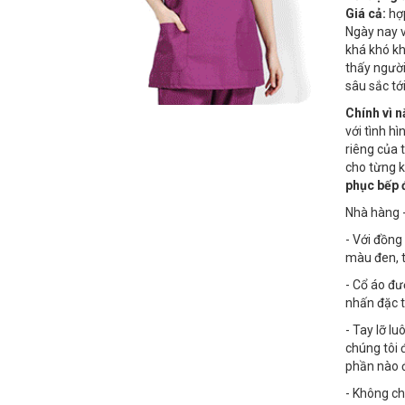
Giá cả:
hợp
Ngày nay v
khá khó kh
thấy ngườ
sâu sắc tớ
Chính vì 
với tình h
riêng của 
cho từng k
phục bếp 
Nhà hàng 
- Với đồng
màu đen, t
- Cổ áo đư
nhấn đặc 
- Tay lỡ l
chúng tôi 
phần nào 
- Không ch