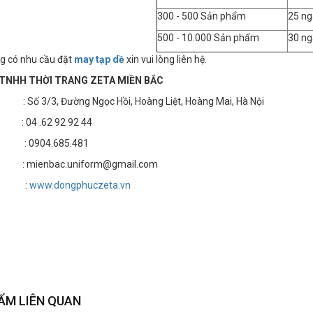
300 - 500 Sản phẩm
25 ng
500 - 10.000 Sản phẩm
30 ng
g có nhu cầu đặt
may tạp dề
xin vui lòng liên hệ.
TNHH THỜI TRANG ZETA MIỀN BẮC
 3/3, Đường Ngọc Hồi, Hoàng Liệt, Hoàng Mai, Hà Nội
4 .62 92 92 44
 : 0904.685.481
 mienbac.uniform@gmail.com
te :
www.dongphuczeta.vn
ẨM LIÊN QUAN