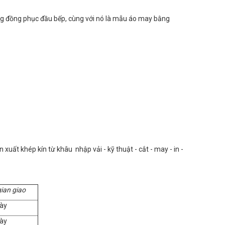
rong đồng phục đầu bếp, cùng với nó là mẫu áo may bằng
uất khép kín từ khâu nhập vải - kỹ thuật - cắt - may - in -
gian giao
ày
ày