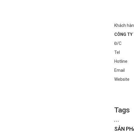
Khách hàn
CÔNG TY 
Đ/C : Số
Tel : 0
Hotline
Email :
Websi
Tags
,
,
,
SẢN PH