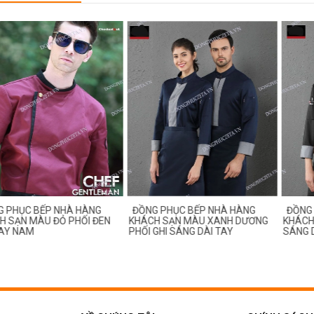
ỤC BẾP NHÀ HÀNG
ĐỒNG PHỤC BẾP NHÀ HÀNG
ĐỒNG PHỤ
ẠN MÀU ĐỎ PHỐI ĐEN
KHÁCH SẠN MÀU XANH DƯƠNG
KHÁCH SẠN
 NAM
PHỐI GHI SÁNG DÀI TAY
SÁNG DÀI 