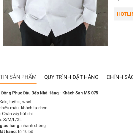
HOTLIN
TIN SẢN PHẨM
QUY TRÌNH ĐẶT HÀNG
CHÍNH SÁC
 Đồng Phục Đầu Bếp Nhà Hàng - Khách Sạn MS 075
Kaki, tuýt si, wool ….
nhiều màu- khách tự chọn
:
Chân váy bút chì
c:
S/M/L/XL
 giao hàng:
nhanh chóng.
đặt hàng:
từ 10 bộ