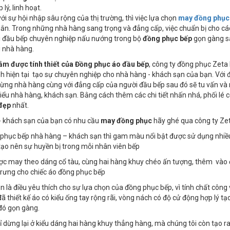
 lý, linh hoạt.
ới sự hội nhập sâu rộng của thị trường, thì việc lựa chọn
may đồng phục
ắn. Trong những nhà hàng sang trọng và đẳng cấp, việc chuẩn bị cho các
i đầu bếp chuyên nghiệp nấu nướng trong bộ
đồng phục bếp
gọn gàng s
i nhà hàng.
nắm được
tính thiết của
Đồng phục áo đầu bếp
, công ty đồng phục Zeta 
ình hiện tại tạo sự chuyên nghiệp cho nhà hàng - khách sạn của bạn. Với đ
từng nhà hàng cùng với đẳng cấp của người đầu bếp sau đó sẽ tu vấn v
iểu nhà hàng, khách sạn. Bằng cách thêm các chi tiết nhấn nhá, phối lé
đẹp
nhất.
- khách sạn của bạn có nhu cầu
may đồng phục
hãy ghé qua công ty Zet
 phục bếp nhà hàng – khách sạn thì gam màu nổi bật được sử dụng nhiều
ạo nên sự huyền bị trong mỗi nhân viên bếp
ợc may theo dáng cổ tàu, cùng hai hàng khuy chéo ấn tượng, thêm vào đó 
trưng cho chiếc áo đồng phục bếp
uôn là điều yêu thích cho sự lựa chọn của đồng phục bếp, vì tính chất côn
đã thiết kế áo có kiểu ống tay rộng rãi, vòng nách có độ cử động hợp lý 
đó gọn gàng.
ỉ dừng lại ở kiểu dáng hai hàng khuy thẳng hàng, mà chúng tôi còn tạo r