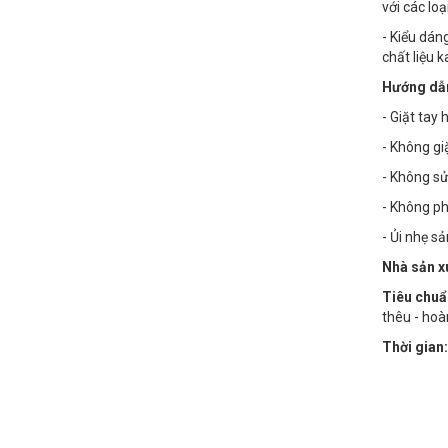
với các lo
- Kiểu dán
chất liệu 
Hướng dẫn
- Giặt tay
- Không g
- Không sử
- Không phơ
- Ủi nhẹ s
Nhà sản x
Tiêu chuẩ
thêu - hoà
Thời gian: