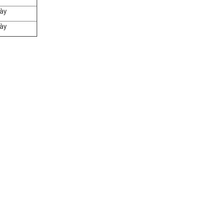
ày
ày