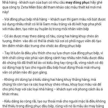
Nhà hàng - khách sạn của bạn có nhu cầu
may đồng phục
hãy ghé
qua công ty Zeta Miền Bắc để tham khảo các mẫu thiết kế mới mẻ
này!
- Với đồng phục bếp nhà hàng – khách sạn thì gam màu nổi bật được
sử dụng nhiều nhất có lẽ là Gam màu trắng và đỏ kết hợp pha phối
với màu đen, tạo nên sự huyền bị trong mỗi nhân viên bếp
- Cổ áo được may theo dáng cổ tàu, cùng hai hàng khuy chéo ấn
tượng, thêm vào đó có thể là chiếc túi cơi có phối ngực viền đỏ tạo
lên điểm nhấn đặc trưng cho chiếc áo đồng phục bếp
- Tay lỡ luôn là điều yêu thích cho sự lựa chọn của đồng phục bếp, vì
tính chất công việc phải vận động cánh tay nhiều nên hiểu được điều
đó chúng tôi đã thiết kế áo có kiểu ống tay rộng rãi, vòng nách có độ
cử động hợp lý tạo cho người đầu bếp hoạt động thoải mái nhưng
vẫn có phần nào đó gọn gàng.
- Không chỉ dừng lại ở kiểu dáng hai hàng khuy thẳng hàng, mà
chúng tôi còn tạo ra các loại khuy chéo nhau, khuy bọc màu vải để
cho phù hợp với các loại nhà hàng – khách sạn với phong cách âu á
khác nhau.
- Kiểu dáng áo rộng rãi, tạo sự thoải mái cho người mặc là điều không
thể thiếu trong đồng phục đầu bếp, cùng với nó là mẫu áo may bằng