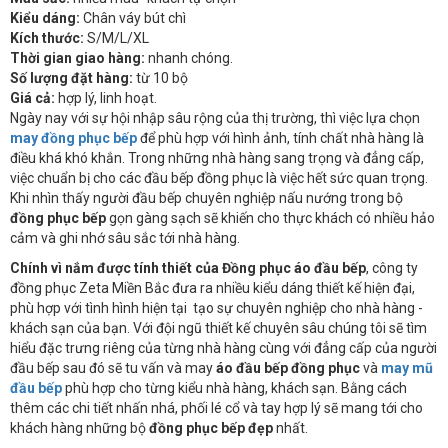
Kiểu dáng:
Chân váy bút chì
Kích thước:
S/M/L/XL
Thời gian giao hàng:
nhanh chóng.
Số lượng đặt hàng:
từ 10 bộ
Giá cả:
hợp lý, linh hoạt.
Ngày nay với sự hội nhập sâu rộng của thị trường, thì việc lựa chọn
may đồng phục bếp
để phù hợp với hình ảnh, tính chất nhà hàng là
điều khá khó khắn. Trong những nhà hàng sang trọng và đẳng cấp,
việc chuẩn bị cho các đầu bếp đồng phục là việc hết sức quan trọng.
Khi nhìn thấy người đầu bếp chuyên nghiệp nấu nướng trong bộ
đồng phục bếp
gọn gàng sạch sẽ khiến cho thực khách có nhiều hảo
cảm và ghi nhớ sâu sắc tới nhà hàng.
Chính vì nắm được
tính thiết của
Đồng phục áo đầu bếp
, công ty
đồng phục Zeta Miền Bắc đưa ra nhiều kiểu dáng thiết kế hiện đại,
phù hợp với tình hình hiện tại tạo sự chuyên nghiệp cho nhà hàng -
khách sạn của bạn. Với đội ngũ thiết kế chuyên sâu chúng tôi sẽ tìm
hiểu đặc trưng riêng của từng nhà hàng cùng với đẳng cấp của người
đầu bếp sau đó sẽ tu vấn và may
áo đầu bếp đồng phục
và
may mũ
đầu bếp
phù hợp cho từng kiểu nhà hàng, khách sạn. Bằng cách
thêm các chi tiết nhấn nhá, phối lé cổ và tay hợp lý sẽ mang tới cho
khách hàng những bộ
đồng phục bếp đẹp
nhất.