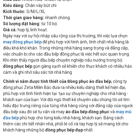
Kiểu dáng:
Chân váy bút chì
Kích thước:
S/M/L/XL
Thời gian giao hàng:
nhanh chóng.
Số lượng đặt hàng:
từ 10 bộ
Giá cả:
hợp lý, linh hoạt.
Ngày nay với sự hội nhập sâu rộng của thị trường, thì việc lựa chọn
may đồng phục bếp
để phù hợp với hình ảnh, tính chất nhà hàng là
điều khá khó khắn. Trong những nhà hàng sang trọng và đẳng cấp,
việc chuẩn bị cho các đầu bếp đồng phục là việc hết sức quan trọng.
Khi nhìn thấy người đầu bếp chuyên nghiệp nấu nướng trong bộ
đồng phục bếp
gọn gàng sạch sẽ khiến cho thực khách có nhiều hảo
cảm và ghi nhớ sâu sắc tới nhà hàng.
Chính vì nắm được
tính thiết của
Đồng phục áo đầu bếp
, công ty
đồng phục Zeta Miền Bắc đưa ra nhiều kiểu dáng thiết kế hiện đại,
phù hợp với tình hình hiện tại tạo sự chuyên nghiệp cho nhà hàng -
khách sạn của bạn. Với đội ngũ thiết kế chuyên sâu chúng tôi sẽ tìm
hiểu đặc trưng riêng của từng nhà hàng cùng với đẳng cấp của người
đầu bếp sau đó sẽ tu vấn và may
áo đầu bếp đồng phục
và
may mũ
đầu bếp
phù hợp cho từng kiểu nhà hàng, khách sạn. Bằng cách
thêm các chi tiết nhấn nhá, phối lé cổ và tay hợp lý sẽ mang tới cho
khách hàng những bộ
đồng phục bếp đẹp
nhất.