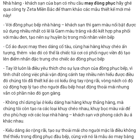
Nhà hàng - khách sạn của bạn có nhu cầu
may đồng phục
hãy ghé
qua công ty Zeta Miền Bắc để tham khảo các mẫu thiết kế mới mẻ
này!
- Với đồng phục bếp nhà hàng – khách sạn thì gam màu nổi bật được
sử dụng nhiều nhất có lẽ là Gam màu trắng và đỏ kết hợp pha phối
với màu đen, tạo nên sự huyền bị trong mỗi nhân viên bếp
- Cổ áo được may theo dáng cổ tàu, cùng hai hàng khuy chéo ấn
tượng, thêm vào đó có thể là chiếc túi cơi có phối ngực viền đỏ tạo
lên điểm nhấn đặc trưng cho chiếc áo đồng phục bếp
- Tay lỡ luôn là điều yêu thích cho sự lựa chọn của đồng phục bếp, vì
tính chất công việc phải vận động cánh tay nhiều nên hiểu được điều
đó chúng tôi đã thiết kế áo có kiểu ống tay rộng rãi, vòng nách có độ
cử động hợp lý tạo cho người đầu bếp hoạt động thoải mái nhưng
vẫn có phần nào đó gọn gàng.
- Không chỉ dừng lại ở kiểu dáng hai hàng khuy thẳng hàng, mà
chúng tôi còn tạo ra các loại khuy chéo nhau, khuy bọc màu vải để
cho phù hợp với các loại nhà hàng – khách sạn với phong cách âu á
khác nhau.
- Kiểu dáng áo rộng rãi, tạo sự thoải mái cho người mặc là điều không
thể thiếu trong đồng phục đầu bếp, cùng với nó là mẫu áo may bằng