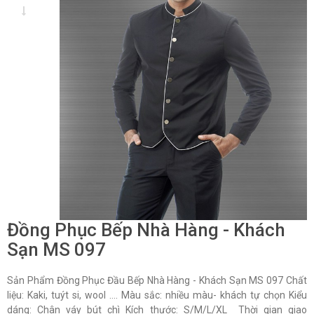
Đồng Phục Bếp Nhà Hàng - Khách
Sạn MS 097
Sản Phẩm Đồng Phục Đầu Bếp Nhà Hàng - Khách Sạn MS 097 Chất
liệu: Kaki, tuýt si, wool …. Màu sắc: nhiều màu- khách tự chọn Kiểu
dáng: Chân váy bút chì Kích thước: S/M/L/XL Thời gian giao