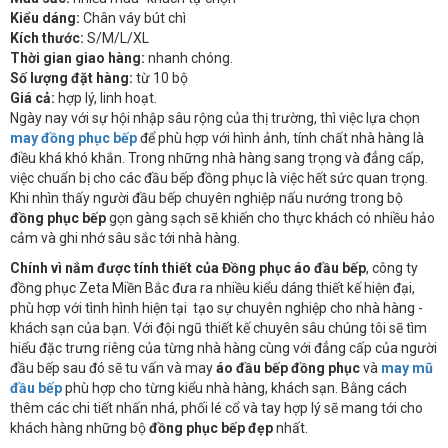
Kiểu dáng:
Chân váy bút chì
Kích thước:
S/M/L/XL
Thời gian giao hàng:
nhanh chóng.
Số lượng đặt hàng:
từ 10 bộ
Giá cả:
hợp lý, linh hoạt.
Ngày nay với sự hội nhập sâu rộng của thị trường, thì việc lựa chọn
may đồng phục bếp
để phù hợp với hình ảnh, tính chất nhà hàng là
điều khá khó khắn. Trong những nhà hàng sang trọng và đẳng cấp,
việc chuẩn bị cho các đầu bếp đồng phục là việc hết sức quan trọng.
Khi nhìn thấy người đầu bếp chuyên nghiệp nấu nướng trong bộ
đồng phục bếp
gọn gàng sạch sẽ khiến cho thực khách có nhiều hảo
cảm và ghi nhớ sâu sắc tới nhà hàng.
Chính vì nắm được
tính thiết của
Đồng phục áo đầu bếp
, công ty
đồng phục Zeta Miền Bắc đưa ra nhiều kiểu dáng thiết kế hiện đại,
phù hợp với tình hình hiện tại tạo sự chuyên nghiệp cho nhà hàng -
khách sạn của bạn. Với đội ngũ thiết kế chuyên sâu chúng tôi sẽ tìm
hiểu đặc trưng riêng của từng nhà hàng cùng với đẳng cấp của người
đầu bếp sau đó sẽ tu vấn và may
áo đầu bếp đồng phục
và
may mũ
đầu bếp
phù hợp cho từng kiểu nhà hàng, khách sạn. Bằng cách
thêm các chi tiết nhấn nhá, phối lé cổ và tay hợp lý sẽ mang tới cho
khách hàng những bộ
đồng phục bếp đẹp
nhất.