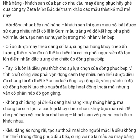
Nhà hàng - khách sạn của bạn có nhu cầu
may đồng phục
hãy ghé
qua công ty Zeta Miền Bắc để tham khảo các mẫu thiết kế mới mẻ
này!
- Với đồng phục bếp nhà hàng – khách sạn thì gam màu nổi bật được
sử dụng nhiều nhất có lẽ là Gam màu trắng và đỏ kết hợp pha phối
với màu đen, tạo nên sự huyền bị trong mỗi nhân viên bếp
- Cổ áo được may theo dáng cổ tàu, cùng hai hàng khuy chéo ấn
tượng, thêm vào đó có thể là chiếc túi cơi có phối ngực viền đỏ tạo
lên điểm nhấn đặc trưng cho chiếc áo đồng phục bếp
- Tay lỡ luôn là điều yêu thích cho sự lựa chọn của đồng phục bếp, vì
tính chất công việc phải vận động cánh tay nhiều nên hiểu được điều
đó chúng tôi đã thiết kế áo có kiểu ống tay rộng rãi, vòng nách có độ
cử động hợp lý tạo cho người đầu bếp hoạt động thoải mái nhưng
vẫn có phần nào đó gọn gàng.
- Không chỉ dừng lại ở kiểu dáng hai hàng khuy thẳng hàng, mà
chúng tôi còn tạo ra các loại khuy chéo nhau, khuy bọc màu vải để
cho phù hợp với các loại nhà hàng – khách sạn với phong cách âu á
khác nhau.
- Kiểu dáng áo rộng rãi, tạo sự thoải mái cho người mặc là điều không
thể thiếu trong đồng phục đầu bếp, cùng với nó là mẫu áo may bằng