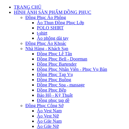
TRANG CHỦ
HÌNH ẢNH SẢN PHẨM ĐỒNG PHỤC
Đồng Phục Áo Phông
Áo Thun Đồng Phục Lớp
POLO SHIRT
t-shirt
Áo phông dài tay
Đồng Phục Áo Khoác
Nhà Hàng - Khách Sạn
Đồng Phục Lễ Tân
Đồng Phục Bell - Doorman
Đồng Phục Bartender
Đồng Phục Nhân Viên - Phục Vụ Bàn
Đồng Phục Tạp Vụ
Đồng Phục Buồng
Đồng Phục Spa - massage
Đồng Phục Bếp
Bảo Hộ - Kỹ Thuật
Đồng phục tạp dề
Đồng Phục Công Sở
Áo Vest Nam
Áo Vest Nữ
Áo Gile Nam
Áo Gile Nữ