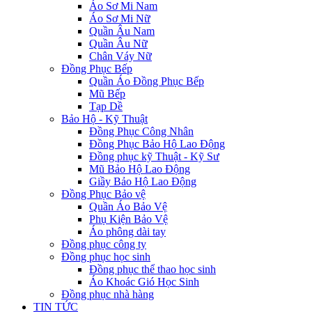
Áo Sơ Mi Nam
Áo Sơ Mi Nữ
Quần Âu Nam
Quần Âu Nữ
Chân Váy Nữ
Đồng Phục Bếp
Quần Áo Đồng Phục Bếp
Mũ Bếp
Tạp Dề
Bảo Hộ - Kỹ Thuật
Đồng Phục Công Nhân
Đồng Phục Bảo Hộ Lao Động
Đồng phục kỹ Thuật - Kỹ Sư
Mũ Bảo Hộ Lao Động
Giầy Bảo Hộ Lao Động
Đồng Phục Bảo vệ
Quần Áo Bảo Vệ
Phụ Kiện Bảo Vệ
Áo phông dài tay
Đồng phục công ty
Đồng phục học sinh
Đồng phục thể thao học sinh
Áo Khoác Gió Học Sinh
Đồng phục nhà hàng
TIN TỨC