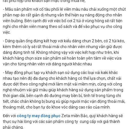
rất phù hợp cho khách sạn mặc trong mùa hè,
- Mẫu sản phẩm với cổ tàu phối lé viền màu nâu chải xuống một chút
phần nẹp áo rất giản dị nhưng vẫn thể hiện sự năng động cho nhân
viên buồng. Bên cạnh đó với việc bổ cơi 2 túi ở vùng hông sẽ rất tiện
nghi cho nhân viên mang theo sổ sách và để vào phục vụ cho công
việc.
- Dáng quần ống đứng kết hợp với kiểu dáng chun 2 bên, có 2 túi kéo,
kèm thêm có ly sẽ rất thoải mái cho nhân viên nhưng vẫn giữ được
dáng đứng tinh tế. Không những vậy với việc kết hợp như trên, khi
khách hàng chọn size sản phẩm sẽ hoàn toàn yên tâm về việc vừa
vặn cho từng nhân viên với dáng người khác nhau
- May đồng phục tạp vụ khách sạn sử dụng các loại vải kaki khác
nhau tạo nên độ đa dạng cho khách hàng có thể lựa chọn, chất vải
được dệt theo công nghệ mới làm mặt vải mềm mịn, cùng với công
nghệ nhuộm vải giữ màu giúp khách hàng sử dụng sản phẩm trong
thời gian dài, bên cạnh đó đường may bền bỉ, tinh tế trong từng chi
tiết, chắc chắn không bị bung xù giúp người mặc vận động thoải mái,
thoáng mát, cho bạn tự do khoe vóc dáng cao ráo của mình.
Đến với
công ty may đồng phục
Zeta miền Bắc, quý khách hàng sẽ
thực sự hài lòng với các sản phẩm công ty cung cấp với giá thành
phải chăng.