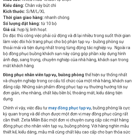
Kiểu dáng:
Chân váy bút chì
Kích thước:
S/M/L/XL
Thời gian giao hàng:
nhanh chóng.
Số lượng đặt hàng:
từ 10 bộ
Giá cả:
hợp lý, linh hoạt.
Do đặc thù công việc phải cử động và đi lại nhiều trong suốt thời gian
làm việc đòi hỏi trang phục cho bộ phận tạp vụ - buồng phòng sự
thoải mái và tiện dụng nhất trong từng động tác nghiệp vụ. Ngoài ra
bộ đồng phục buồng khách sạn này cũng góp phần xây dựng hình
ảnh đẹp, sang trọng, chuyên nghiệp của nhà hàng, khách sạn trong
mắt khách hàng.
Đồng phục nhân viên tạp vụ, buồng phòng
thể hiện sự thống nhất
và chuyên nghiệp trong cơ cấu tổ chức của một nhà hàng, khách sạn
đẳng cấp. Những sản phẩm đồng phục tạp vụ thường hướng tới sự
đơn giản, nhẹ nhàng, chất liệu bền bỉ, thoáng mát, kiểu dáng tiện
dụng.
Chính vì vậy, việc đầu tư
may đồng phục tạp vụ
, buồng phòng là cực
kỳ quan trọng và để chọn được một đơn vị may đồng phục cũng rất
cần thiết. Zeta Miền Bắc một đơn vị chuyên cung cấp các mặt hàng
đồng phục cho nhân viên tạp vụ, buồng phòng. Với hàng nghìn mẫu
thiết kế, kiểu dáng, mẫu mã cùng chất liệu cao cấp cho bạn thỏa sức