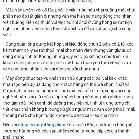
rất phù hợp cho khách sạn mặc trong mùa hè,
- Mẫu sản phẩm với cổ tàu phối lé viền màu nâu chải xuống một chút
phần nẹp áo rất giản dị nhưng vẫn thể hiện sự năng động cho nhân
viên buồng. Bên cạnh đó với việc bổ cơi 2 túi ở vùng hông sẽ rất tiện
nghi cho nhân viên mang theo sổ sách và để vào phục vụ cho công
việc.
- Dáng quần ống đứng kết hợp với kiểu dáng chun 2 bên, có 2 túi kéo,
kèm thêm có ly sẽ rất thoải mái cho nhân viên nhưng vẫn giữ được
dáng đứng tinh tế. Không những vậy với việc kết hợp như trên, khi
khách hàng chọn size sản phẩm sẽ hoàn toàn yên tâm về việc vừa
vặn cho từng nhân viên với dáng người khác nhau
- May đồng phục tạp vụ khách sạn sử dụng các loại vải kaki khác
nhau tạo nên độ đa dạng cho khách hàng có thể lựa chọn, chất vải
được dệt theo công nghệ mới làm mặt vải mềm mịn, cùng với công
nghệ nhuộm vải giữ màu giúp khách hàng sử dụng sản phẩm trong
thời gian dài, bên cạnh đó đường may bền bỉ, tinh tế trong từng chi
tiết, chắc chắn không bị bung xù giúp người mặc vận động thoải mái,
thoáng mát, cho bạn tự do khoe vóc dáng cao ráo của mình.
Đến với
công ty may đồng phục
Zeta miền Bắc, quý khách hàng sẽ
thực sự hài lòng với các sản phẩm công ty cung cấp với giá thành
phải chăng.