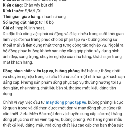
Kiểu dáng:
Chân váy bút chì
Kích thước:
S/M/L/XL
Thời gian giao hàng:
nhanh chóng.
Số lượng đặt hàng:
từ 10 bộ
Giá cả:
hợp lý, linh hoạt.
Do đặc thù công việc phải cử động và đi lại nhiều trong suốt thời gian
làm việc đòi hỏi trang phục cho bộ phận tạp vụ - buồng phòng sự
thoải mái và tiện dụng nhất trong từng động tác nghiệp vụ. Ngoài ra
bộ đồng phục buồng khách sạn này cũng góp phần xây dựng hình
ảnh đẹp, sang trọng, chuyên nghiệp của nhà hàng, khách sạn trong
mắt khách hàng.
Đồng phục nhân viên tạp vụ, buồng phòng
thể hiện sự thống nhất
và chuyên nghiệp trong cơ cấu tổ chức của một nhà hàng, khách sạn
đẳng cấp. Những sản phẩm đồng phục tạp vụ thường hướng tới sự
đơn giản, nhẹ nhàng, chất liệu bền bỉ, thoáng mát, kiểu dáng tiện
dụng.
Chính vì vậy, việc đầu tư
may đồng phục tạp vụ
, buồng phòng là cực
kỳ quan trọng và để chọn được một đơn vị may đồng phục cũng rất
cần thiết. Zeta Miền Bắc một đơn vị chuyên cung cấp các mặt hàng
đồng phục cho nhân viên tạp vụ, buồng phòng. Với hàng nghìn mẫu
thiết kế, kiểu dáng, mẫu mã cùng chất liệu cao cấp cho bạn thỏa sức