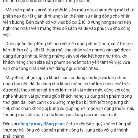
rất phù hợp cho khách sạn mặc trong mùa hè,
- Mẫu sản phẩm với cổ tàu phối lé viền màu nâu chải xuống một chút
phần nẹp áo rất giản dị nhưng vẫn thể hiện sự năng động cho nhân
viên buồng. Bên cạnh đó với việc bổ cơi 2 túi ở vùng hông sẽ rất tiện
nghi cho nhân viên mang theo sổ sách và để vào phục vụ cho công
việc.
- Dáng quần ống đứng kết hợp với kiểu dáng chun 2 bên, có 2 túi kéo,
kèm thêm có ly sẽ rất thoải mái cho nhân viên nhưng vẫn giữ được
dáng đứng tinh tế. Không những vậy với việc kết hợp như trên, khi
khách hàng chọn size sản phẩm sẽ hoàn toàn yên tâm về việc vừa
vặn cho từng nhân viên với dáng người khác nhau
- May đồng phục tạp vụ khách sạn sử dụng các loại vải kaki khác
nhau tạo nên độ đa dạng cho khách hàng có thể lựa chọn, chất vải
được dệt theo công nghệ mới làm mặt vải mềm mịn, cùng với công
nghệ nhuộm vải giữ màu giúp khách hàng sử dụng sản phẩm trong
thời gian dài, bên cạnh đó đường may bền bỉ, tinh tế trong từng chi
tiết, chắc chắn không bị bung xù giúp người mặc vận động thoải mái,
thoáng mát, cho bạn tự do khoe vóc dáng cao ráo của mình.
Đến với
công ty may đồng phục
Zeta miền Bắc, quý khách hàng sẽ
thực sự hài lòng với các sản phẩm công ty cung cấp với giá thành
phải chăng.