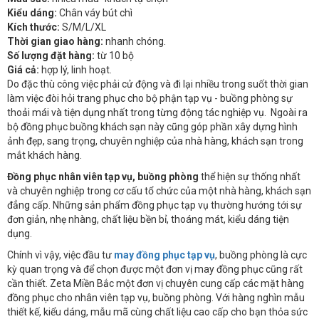
Kiểu dáng:
Chân váy bút chì
Kích thước:
S/M/L/XL
Thời gian giao hàng:
nhanh chóng.
Số lượng đặt hàng:
từ 10 bộ
Giá cả:
hợp lý, linh hoạt.
Do đặc thù công việc phải cử động và đi lại nhiều trong suốt thời gian
làm việc đòi hỏi trang phục cho bộ phận tạp vụ - buồng phòng sự
thoải mái và tiện dụng nhất trong từng động tác nghiệp vụ. Ngoài ra
bộ đồng phục buồng khách sạn này cũng góp phần xây dựng hình
ảnh đẹp, sang trọng, chuyên nghiệp của nhà hàng, khách sạn trong
mắt khách hàng.
Đồng phục nhân viên tạp vụ, buồng phòng
thể hiện sự thống nhất
và chuyên nghiệp trong cơ cấu tổ chức của một nhà hàng, khách sạn
đẳng cấp. Những sản phẩm đồng phục tạp vụ thường hướng tới sự
đơn giản, nhẹ nhàng, chất liệu bền bỉ, thoáng mát, kiểu dáng tiện
dụng.
Chính vì vậy, việc đầu tư
may đồng phục tạp vụ
, buồng phòng là cực
kỳ quan trọng và để chọn được một đơn vị may đồng phục cũng rất
cần thiết. Zeta Miền Bắc một đơn vị chuyên cung cấp các mặt hàng
đồng phục cho nhân viên tạp vụ, buồng phòng. Với hàng nghìn mẫu
thiết kế, kiểu dáng, mẫu mã cùng chất liệu cao cấp cho bạn thỏa sức