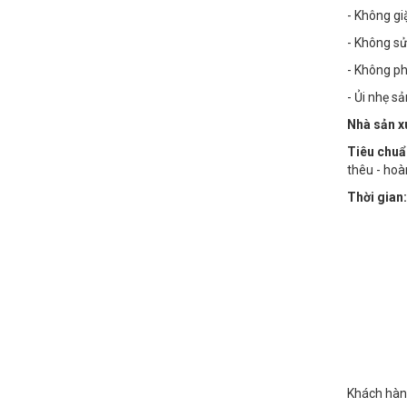
- Không g
- Không sử
- Không phơ
- Ủi nhẹ s
Nhà sản x
Tiêu chuẩ
thêu - hoà
Thời gian:
Khách hàng