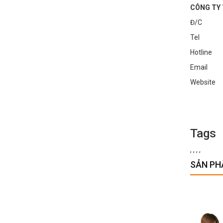
CÔNG TY 
Đ/C : Số 
Tel : 0
Hotline 
Email :
Websit
Tags
,
,
,
,
SẢN PH