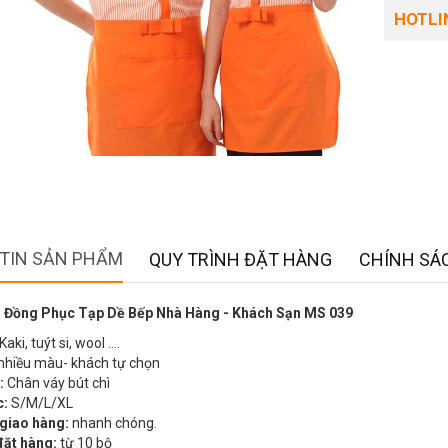
HOTLIN
TIN SẢN PHẨM
QUY TRÌNH ĐẶT HÀNG
CHÍNH SÁC
 Đồng Phục Tạp Dề Bếp Nhà Hàng - Khách Sạn MS 039
Kaki, tuýt si, wool ….
nhiều màu- khách tự chọn
:
Chân váy bút chì
c:
S/M/L/XL
 giao hàng:
nhanh chóng.
đặt hàng:
từ 10 bộ