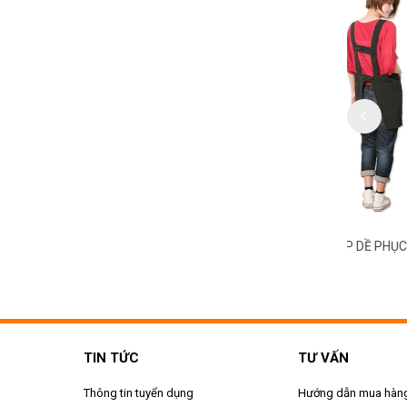
 PHỤC VỤ BÀN - BẾP MS
TẠP DỀ PHỤC VỤ BÀN - BẾP MS
TẠP DỀ 
043
042
TIN TỨC
TƯ VẤN
Thông tin tuyển dụng
Hướng dẫn mua hàn