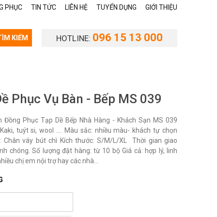
G PHỤC
TIN TỨC
LIÊN HỆ
TUYỂN DỤNG
GIỚI THIỆU
096 15 13 000
HOTLINE:
TÌM KIẾM
Dề Phục Vụ Bàn - Bếp MS 039
 Đồng Phục Tạp Dề Bếp Nhà Hàng - Khách Sạn MS 039
: Kaki, tuýt si, wool …. Màu sắc: nhiều màu- khách tự chọn
: Chân váy bút chì Kích thước: S/M/L/XL Thời gian giao
nh chóng. Số lượng đặt hàng: từ 10 bộ Giá cả: hợp lý, linh
nhiều chị em nội trợ hay các nhà...
G