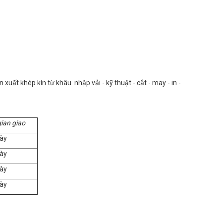
uất khép kín từ khâu nhập vải - kỹ thuật - cắt - may - in -
gian giao
ày
ày
ày
ày