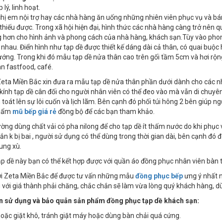
 lý, linh hoạt.
chị em nội trợ hay các nhà hàng ăn uống những nhiên viên phục vụ và bá
thiếu được. Trong xã hội hiện đại, hình thức các nhà hàng càng trở nên q
g hơn cho hình ảnh và phong cách của nhà hàng, khách sạn.Tùy vào pho
nhau. Điển hình như tạp dề được thiết kế dáng dài cả thân, có quai buộc 
ớng. Trong khi đó mẫu tạp dề nửa thân cao trên gối tầm 5cm và hơi rộn
n fastfood, café.
eta Miền Bắc xin đưa ra mẫu tạp dề nửa thân phần dưới dành cho các n
kính tạp dề cân đối cho người nhân viên có thể đeo vào mà vẫn di chuyên
toát lên sự lôi cuốn và lịch lãm. Bên cạnh đó phối túi hông 2 bên giúp ng
phẩm
mũ bếp giá rẻ
đồng bộ để các bạn tham khảo.
ờng dùng chất vải có pha nilong để cho tạp dề ít thấm nước do khi phục
ắn k bị bai , người sử dụng có thể dùng trong thời gian dài, bên cạnh đó đ
ung xù.
p dề này bạn có thể kết hợp được với quần áo đồng phục nhân viên bàn 
ới Zeta Miền Bắc để được tư vấn những mẫu
đồng phục bếp
ưng ý nhất 
 với giá thành phải chăng, chắc chắn sẽ làm vừa lòng quý khách hàng, dù 
 sử dụng và bảo quản sản phẩm đồng phục tạp dề khách sạn:
 hoặc giặt khô, tránh giặt máy hoặc dùng bàn chải quá cứng.