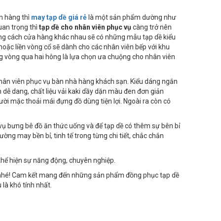
n hàng thì
may tạp dề giá rẻ
là một sản phẩm dường như
uan trọng thì
tạp dề cho nhân viên phục vụ
càng trở nên
ng cách cửa hàng khác nhau sẽ có những mẫu tạp dề kiểu
hoặc liền vòng cổ sẽ dành cho các nhân viên bếp với khu
g vòng qua hai hông là lựa chọn ưa chuộng cho nhân viên
hân viên phục vụ bàn nhà hàng khách sạn. Kiểu dáng ngắn
 dễ dang, chất liệu vải kaki dầy dặn màu đen đơn giản
ười mặc thoải mái đựng đồ dùng tiện lợi. Ngoài ra còn có
 vụ bưng bê đồ ăn thức uống và để tạp dề có thêm sự bên bỉ
ường may bền bỉ, tinh tế trong từng chi tiết, chắc chắn
thể hiện sự năng động, chuyên nghiệp.
nhé! Cam kết mang đến những sản phẩm đồng phục tạp dề
là khó tính nhất.