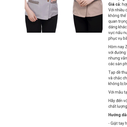
Giá cả:
hợp
Với nhiều 
không thể 
quan trọn
dáng khác 
vực nấu nư
phục vụ bà
Hôm nay Z
với đường 
nhưng vẫn 
các sản 
Tạp dề thư
và chắc ch
không bị b
Với mẫu tạ
Hãy đến v
chất lượng
Hướng dẫn
- Giặt tay