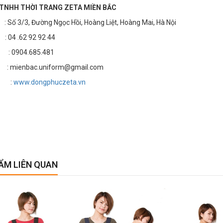
TNHH THỜI TRANG ZETA MIỀN BẮC
3/3, Đường Ngọc Hồi, Hoàng Liệt, Hoàng Mai, Hà Nội
4 .62 92 92 44
: 0904.685.481
 mienbac.uniform@gmail.com
e :
www.dongphuczeta.vn
ẨM LIÊN QUAN