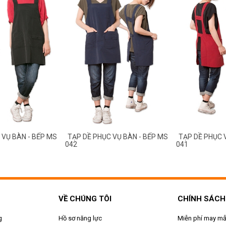
TẠP DỀ P
040
PHỤC VỤ BÀN - BẾP MS
TẠP DỀ PHỤC VỤ BÀN - BẾP MS
041
VỀ CHÚNG TÔI
CHÍNH SÁCH
g
Hồ sơ năng lực
Miễn phí may m