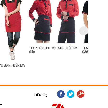
HỤC VỤ BÀN - BẾP MS
TẠP DỀ PHỤC VỤ BÀN - BẾP MS
TẠP DỀ PH
038
037
LIÊN HỆ
ẫu