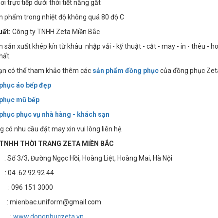
i trực tiếp dưới thời tiết nắng gắt
ản phẩm trong nhiệt độ không quá 80 độ C
uất:
Công ty TNHH Zeta Miền Bắc
 sản xuất khép kín từ khâu nhập vải - kỹ thuật - cắt - may - in - thêu - 
hất.
bạn có thể tham khảo thêm các
sản phẩm đồng phục
của đồng phục Zeta
phục áo bếp đẹp
 phục mũ bếp
phục phục vụ nhà hàng - khách sạn
 có nhu cầu đặt may xin vui lòng liên hệ.
TNHH THỜI TRANG ZETA MIỀN BẮC
3/3, Đường Ngọc Hồi, Hoàng Liệt, Hoàng Mai, Hà Nội
4 .62 92 92 44
: 096 151 3000
 mienbac.uniform@gmail.com
e :
www.dongphuczeta.vn