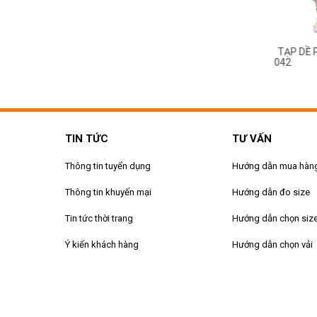
 PHỤC VỤ BÀN - BẾP MS
TẠP DỀ PHỤC VỤ BÀN - BẾP MS
TẠP DỀ 
043
042
TIN TỨC
TƯ VẤN
Thông tin tuyển dụng
Hướng dẫn mua hàn
Thông tin khuyến mại
Hướng dẫn đo size
Tin tức thời trang
Hướng dẫn chọn siz
Ý kiến khách hàng
Hướng dẫn chọn vải