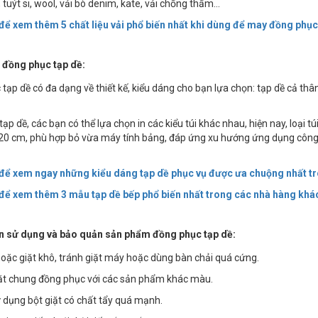
i, tuýt si, wool, vải bò denim, kate, vải chống thấm...
 để xem thêm 5 chất liệu vải phổ biến nhất khi dùng để may đồng phục
 đồng phục tạp dề:
tạp dề có đa dạng về thiết kế, kiểu dáng cho bạn lựa chọn: tạp dề cả thâ
tạp dề, các bạn có thể lựa chọn in các kiểu túi khác nhau, hiện nay, loại tú
20 cm, phù hợp bỏ vừa máy tính bảng, đáp ứng xu hướng ứng dụng công 
 để xem ngay những kiểu dáng tạp dề phục vụ được ưa chuộng nhất t
 để xem thêm 3 mẫu tạp dề bếp phổ biến nhất trong các nhà hàng khá
 sử dụng và bảo quản sản phẩm đồng phục tạp dề:
 hoặc giặt khô, tránh giặt máy hoặc dùng bàn chải quá cứng.
iặt chung đồng phục với các sản phẩm khác màu.
 dụng bột giặt có chất tẩy quá mạnh.