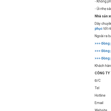
- Không phơ
- Ủi nhẹ s
Nhà sản x
Dây chuyền
phục
tốt n
Ngoài ra 
>>> Đồng 
>>> Đồng
>>> Đồng 
Khách hàng
CÔNG TY 
Đ/C : Số 
Tel : 0
Hotline 
Email :
Websit