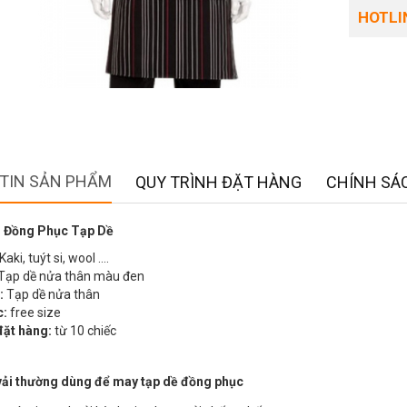
HOTLIN
TIN SẢN PHẨM
QUY TRÌNH ĐẶT HÀNG
CHÍNH SÁC
 Đồng Phục Tạp Dề
Kaki, tuýt si, wool ….
Tạp dề nửa thân màu đen
:
Tạp dề nửa thân
c:
free size
đặt hàng:
từ 10 chiếc
 vải thường dùng để may tạp dề đồng phục