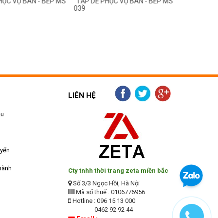
HỤC VỤ BÀN - BẾP MS
TẠP DỀ PHỤC VỤ BÀN - BẾP MS
TẠP DỀ PH
039
038
LIÊN HỆ
ẫu
uyển
hành
Cty tnhh thời trang zeta miền bắc
Số 3/3 Ngọc Hồi, Hà Nội
Mã số thuế : 0106776956
Hotline : 096 15 13 000
0462 92 92 44