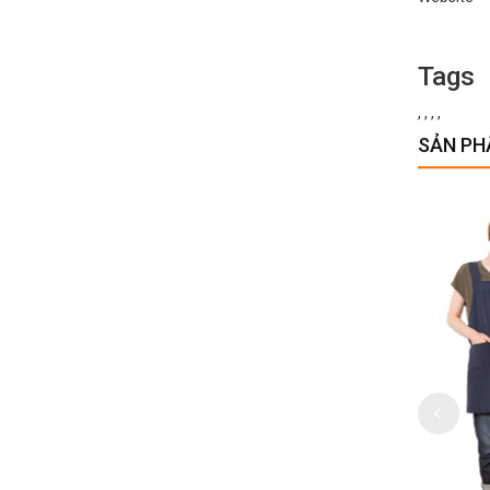
Tags
,
,
,
,
SẢN PH