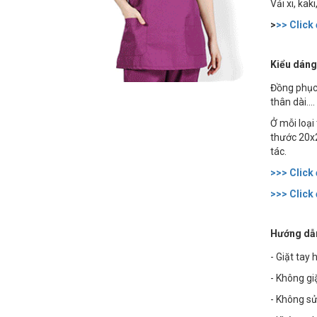
Vải xi, kak
>
>> Click
Kiểu dáng
Đồng phục 
thân dài....
Ở mỗi loại 
thước 20x
tác.
>>> Click
>>> Click
Hướng dẫn
- Giặt tay
- Không g
- Không sử