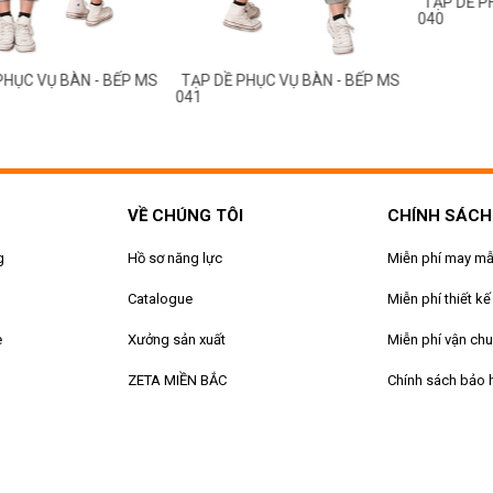
TẠP DỀ P
040
PHỤC VỤ BÀN - BẾP MS
TẠP DỀ PHỤC VỤ BÀN - BẾP MS
041
VỀ CHÚNG TÔI
CHÍNH SÁCH
g
Hồ sơ năng lực
Miễn phí may m
Catalogue
Miễn phí thiết kế
e
Xưởng sản xuất
Miễn phí vận ch
ZETA MIỀN BẮC
Chính sách bảo 