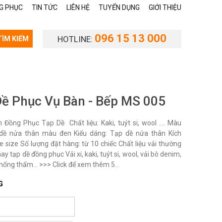
G PHỤC
TIN TỨC
LIÊN HỆ
TUYỂN DỤNG
GIỚI THIỆU
096 15 13 000
HOTLINE:
TÌM KIẾM
Dề Phục Vụ Bàn - Bếp MS 005
Đồng Phục Tạp Dề Chất liệu: Kaki, tuýt si, wool …. Màu
 dề nửa thân màu đen Kiểu dáng: Tạp dề nửa thân Kích
e size Số lượng đặt hàng: từ 10 chiếc Chất liệu vải thường
y tạp dề đồng phục Vải xi, kaki, tuýt si, wool, vải bò denim,
chống thấm... >>> Click để xem thêm 5...
G