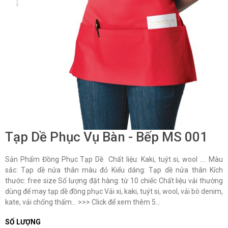
Tạp Dề Phục Vụ Bàn - Bếp MS 001
Sản Phẩm Đồng Phục Tạp Dề Chất liệu: Kaki, tuýt si, wool …. Màu
sắc: Tạp dề nửa thân màu đỏ Kiểu dáng: Tạp dề nửa thân Kích
thước: free size Số lượng đặt hàng: từ 10 chiếc Chất liệu vải thường
dùng để may tạp dề đồng phục Vải xi, kaki, tuýt si, wool, vải bò denim,
kate, vải chống thấm... >>> Click để xem thêm 5...
SỐ LƯỢNG