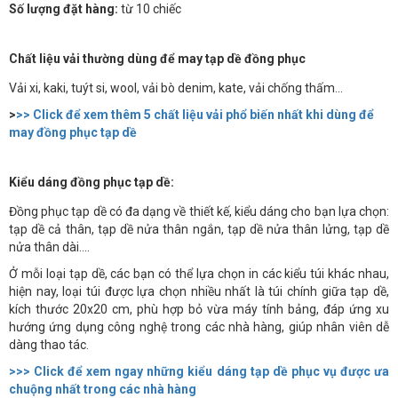
Số lượng đặt hàng:
từ 10 chiếc
Chất liệu vải thường dùng để may tạp dề đồng phục
Vải xi, kaki, tuýt si, wool, vải bò denim, kate, vải chống thấm...
>
>> Click để xem thêm 5 chất liệu vải phổ biến nhất khi dùng để
may đồng phục tạp dề
Kiểu dáng đồng phục tạp dề:
Đồng phục tạp dề có đa dạng về thiết kế, kiểu dáng cho bạn lựa chọn:
tạp dề cả thân, tạp dề nửa thân ngắn, tạp dề nửa thân lửng, tạp dề
nửa thân dài....
Ở mỗi loại tạp dề, các bạn có thể lựa chọn in các kiểu túi khác nhau,
hiện nay, loại túi được lựa chọn nhiều nhất là túi chính giữa tạp dề,
kích thước 20x20 cm, phù hợp bỏ vừa máy tính bảng, đáp ứng xu
hướng ứng dụng công nghệ trong các nhà hàng, giúp nhân viên dễ
dàng thao tác.
>>> Click để xem ngay những kiểu dáng tạp dề phục vụ được ưa
chuộng nhất trong các nhà hàng