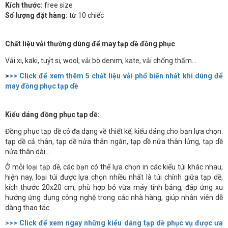
Kích thước:
free size
Số lượng đặt hàng:
từ 10 chiếc
Chất liệu vải thường dùng để may tạp dề đồng phục
Vải xi, kaki, tuýt si, wool, vải bò denim, kate, vải chống thấm...
>
>> Click để xem thêm 5 chất liệu vải phổ biến nhất khi dùng để
may đồng phục tạp dề
Kiểu dáng đồng phục tạp dề:
Đồng phục tạp dề có đa dạng về thiết kế, kiểu dáng cho bạn lựa chọn:
tạp dề cả thân, tạp dề nửa thân ngắn, tạp dề nửa thân lửng, tạp dề
nửa thân dài....
Ở mỗi loại tạp dề, các bạn có thể lựa chọn in các kiểu túi khác nhau,
hiện nay, loại túi được lựa chọn nhiều nhất là túi chính giữa tạp dề,
kích thước 20x20 cm, phù hợp bỏ vừa máy tính bảng, đáp ứng xu
hướng ứng dụng công nghệ trong các nhà hàng, giúp nhân viên dễ
dàng thao tác.
>>> Click để xem ngay những kiểu dáng tạp dề phục vụ được ưa