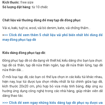
Kích thước:
free size
Số lượng đặt hàng:
từ 10 chiếc
Chất liệu vải thường dùng để may tạp dề đồng phục
Vải xi, kaki, tuýt si, wool, vải bò denim, kate, vải chống thấm...
>
>> Click để xem thêm 5 chất liệu vải phổ biến nhất khi dùng để
may đồng phục tạp dề
Kiểu dáng đồng phục tạp dề:
Đồng phục tạp dề có đa dạng về thiết kế, kiểu dáng cho bạn lựa chọn:
tạp dề cả thân, tạp dề nửa thân ngắn, tạp dề nửa thân lửng, tạp dề
nửa thân dài....
Ở mỗi loại tạp dề, các bạn có thể lựa chọn in các kiểu túi khác nhau,
hiện nay, loại túi được lựa chọn nhiều nhất là túi chính giữa tạp dề,
kích thước 20x20 cm, phù hợp bỏ vừa máy tính bảng, đáp ứng xu
hướng ứng dụng công nghệ trong các nhà hàng, giúp nhân viên dễ
dàng thao tác.
>>> Click để xem ngay những kiểu dáng tạp dề phục vụ được ưa