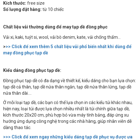
Kích thước:
free size
Số lượng đặt hàng:
từ 10 chiếc
Chất liệu vải thường dùng để may tạp dề đồng phục
Vải xi, kaki, tuýt si, wool, vải bò denim, kate, vải chống thấm...
>
>> Click để xem thêm 5 chất liệu vải phổ biến nhất khi dùng để
may đồng phục tạp dề
Kiểu dáng đồng phục tạp dề:
Đồng phục tạp dề có đa dạng về thiết kế, kiểu dáng cho bạn lựa chọn:
tạp dề cả thân, tạp dề nửa thân ngắn, tạp dề nửa thân lửng, tạp dề
nửa thân dài....
Ở mỗi loại tạp dề, các bạn có thể lựa chọn in các kiểu túi khác nhau,
hiện nay, loại túi được lựa chọn nhiều nhất là túi chính giữa tạp dề,
kích thước 20x20 cm, phù hợp bỏ vừa máy tính bảng, đáp ứng xu
hướng ứng dụng công nghệ trong các nhà hàng, giúp nhân viên dễ
dàng thao tác.
>>> Click để xem ngay những kiểu dáng tạp dề phục vụ được ưa