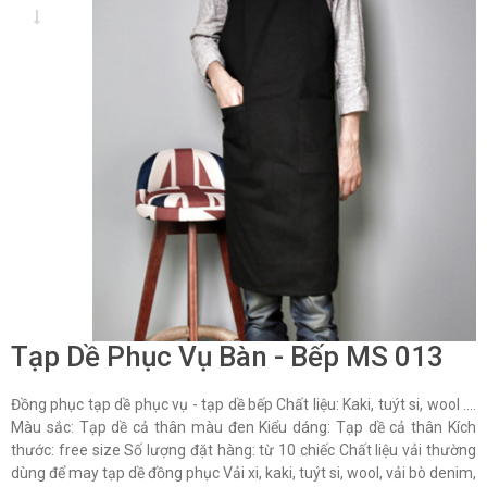
Tạp Dề Phục Vụ Bàn - Bếp MS 013
Đồng phục tạp dề phục vụ - tạp dề bếp Chất liệu: Kaki, tuýt si, wool ….
Màu sắc: Tạp dề cả thân màu đen Kiểu dáng: Tạp dề cả thân Kích
thước: free size Số lượng đặt hàng: từ 10 chiếc Chất liệu vải thường
dùng để may tạp dề đồng phục Vải xi, kaki, tuýt si, wool, vải bò denim,