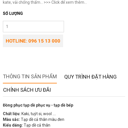
kate, vải chống thấm... >>> Click để xem thêm...
SỐ LƯỢNG
HOTLINE: 096 15 13 000
THÔNG TIN SẢN PHẨM
QUY TRÌNH ĐẶT HÀNG
CHÍNH SÁCH ƯU ĐÃI
Đồng phục tạp dề phục vụ - tạp dề bếp
Chất liệu:
Kaki, tuýt si, wool ….
Màu sắc:
Tạp dề cả thân màu đen
Kiểu dáng:
Tạp dề cả thân