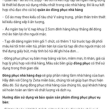
- Quần âu - áo sơ mi, zuýp - áo sơ mi kết hợp tạp dề ngắn năng động
là thiết kế được sử dụng nhiều nhất trong các nhà hàng. Đó là sự kết
hợp chủ đạo cho cả bộ
quần áo đồng phục nhà hàng
- Cổ áo may theo kiểu cổ tàu chữ V sáng trọng, phần thân trên thiết
kế kiểu dáng xếp li ấn tượng,
- Áo ngắn tay lơ V, nẹp khuy 2.5cm đính hàng khuy thẳng để đóng
mở áo tiện lợi cho người mặc.
- Tạp dề dáng ngắn trên gối 1 chút, có thêm 1 túi trước tạp dề phối
màu kẻ tối trên viền túi, phần tiện lợi của túi tạp dề cho người mặc có
thể đựng giấy bút, máy tính bỏ túi để ghi hóa đơn….
- Đồng phục phục vụ bàn may bằng vải lon, mềm mịn, ít nhăn, giá cả
hợp lý phù hợp với nhà hàng, Màu sắc bền giúp
đồng phục
có thể sử
dụng trong thời gian dài.
Đồng phục nhà hàng đẹp
sẽ góp phần nâng tầm nhà hàng của bạn.
Hãy đến với Công ty Zeta miền bắc, chúng tôi sẽ giúp bạn thực hiện
điều đó. Sử dụng đồng phục nhà hàng của chúng tôi, quý khách hàng
sẽ hoàn toàn an tâm về chất lượng và dịch vụ.
Hướng dẫn sử dụng và bảo quản sản phẩm đồng phục phục vụ
bàn: