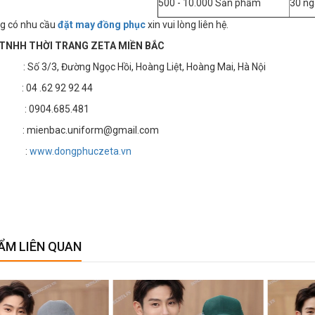
500 - 10.000 Sản phẩm
30 ng
g có nhu cầu
đặt may đồng phục
xin vui lòng liên hệ.
TNHH THỜI TRANG ZETA MIỀN BẮC
 3/3, Đường Ngọc Hồi, Hoàng Liệt, Hoàng Mai, Hà Nội
4 .62 92 92 44
 : 0904.685.481
 mienbac.uniform@gmail.com
te :
www.dongphuczeta.vn
ẨM LIÊN QUAN