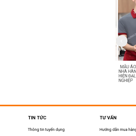
O PHÔNG ĐỒNG PHỤC
MẪU ÁO PHÔNG ĐỒNG PHỤC
MẪU ÁO
NG MÀU ĐỎ PHỐI ĐEN –
NHÀ HÀNG MÀU BE PHỐI NÂU –
NHÀ HÀNG
 & CHUYÊN NGHIỆP CHO
SANG TRỌNG, LỊCH THIỆP VÀ
HIỆN ĐẠI
 HIỆU
ĐẲNG CẤP
NGHIỆP
TIN TỨC
TƯ VẤN
Thông tin tuyển dụng
Hướng dẫn mua hàn