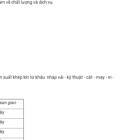
m về chất lượng và dịch vụ.
uất khép kín từ khâu nhập vải - kỹ thuật - cắt - may - in -
gian giao
ày
ày
ày