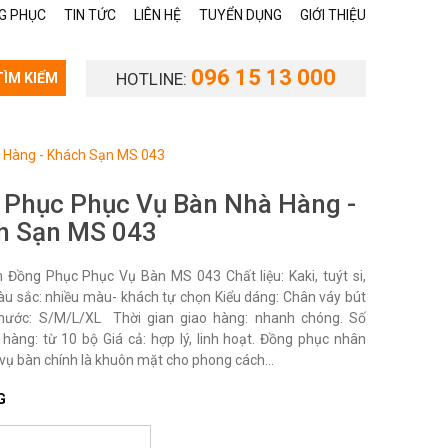
G PHỤC
TIN TỨC
LIÊN HỆ
TUYỂN DỤNG
GIỚI THIỆU
096 15 13 000
HOTLINE:
TÌM KIẾM
 Hàng - Khách Sạn MS 043
 Phục Phục Vụ Bàn Nhà Hàng -
h Sạn MS 043
Đồng Phục Phục Vụ Bàn MS 043 Chất liệu: Kaki, tuýt si,
àu sắc: nhiều màu- khách tự chọn Kiểu dáng: Chân váy bút
thước: S/M/L/XL Thời gian giao hàng: nhanh chóng. Số
 hàng: từ 10 bộ Giá cả: hợp lý, linh hoạt. Đồng phục nhân
vụ bàn chính là khuôn mặt cho phong cách...
G