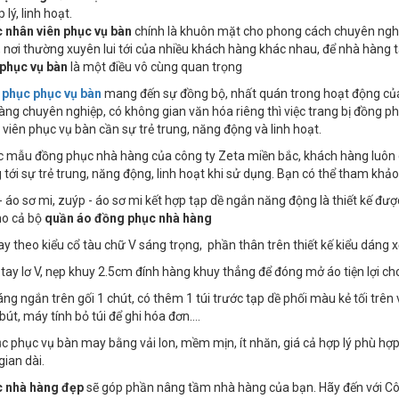
 lý, linh hoạt.
 nhân viên phục vụ bàn
chính là khuôn mặt cho phong cách chuyên nghiệ
 nơi thường xuyên lui tới của nhiều khách hàng khác nhau, để nhà hàng 
 phục vụ bàn
là một điều vô cùng quan trọng
phục phục vụ bàn
mang đến sự đồng bộ, nhất quán trong hoạt động của
ng chuyên nghiệp, có không gian văn hóa riêng thì việc trang bị đồng phụ
viên phục vụ bàn cần sự trẻ trung, năng động và linh hoạt.
c mẫu đồng phục nhà hàng của công ty Zeta miền bắc, khách hàng luôn
tới sự trẻ trung, năng động, linh hoạt khi sử dụng. Bạn có thể tham k
- áo sơ mi, zuýp - áo sơ mi kết hợp tạp dề ngắn năng động là thiết kế đư
ho cả bộ
quần áo đồng phục nhà hàng
y theo kiểu cổ tàu chữ V sáng trọng, phần thân trên thiết kế kiểu dáng xế
tay lơ V, nẹp khuy 2.5cm đính hàng khuy thẳng để đóng mở áo tiện lợi c
áng ngắn trên gối 1 chút, có thêm 1 túi trước tạp dề phối màu kẻ tối trên v
bút, máy tính bỏ túi để ghi hóa đơn….
c phục vụ bàn may bằng vải lon, mềm mịn, ít nhăn, giá cả hợp lý phù hợ
gian dài.
 nhà hàng đẹp
sẽ góp phần nâng tầm nhà hàng của bạn. Hãy đến với Công