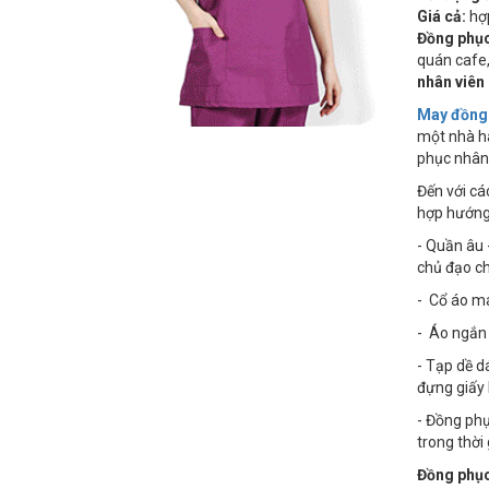
Giá cả:
hợp
Đồng phục
quán cafe,
nhân viên
May đồng 
một nhà hà
phục nhân 
Đến với cá
hợp hướng 
- Quần âu 
chủ đạo c
- Cổ áo ma
- Áo ngắn 
- Tạp dề d
đựng giấy 
- Đồng phụ
trong thời 
Đồng phục