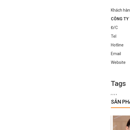
Khách hàn
CÔNG TY 
Đ/C : Số
Tel : 0
Hotline
Email :
Websi
Tags
,
,
,
,
SẢN PH