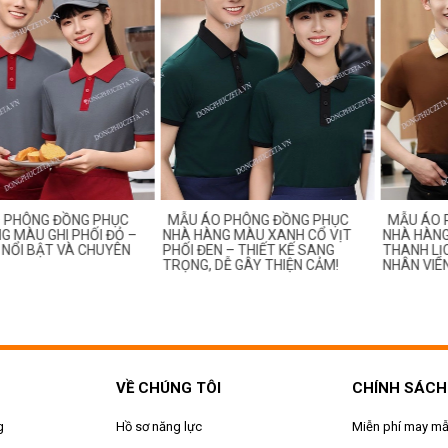
 PHÔNG ĐỒNG PHỤC
MẪU ÁO PHÔNG ĐỒNG PHỤC
MẪU ÁO 
 MÀU GHI PHỐI ĐỎ –
NHÀ HÀNG MÀU XANH CỔ VỊT
NHÀ HÀNG 
, NỔI BẬT VÀ CHUYÊN
PHỐI ĐEN – THIẾT KẾ SANG
THANH LỊC
TRỌNG, DỄ GÂY THIỆN CẢM!
NHÂN VIÊN
VỀ CHÚNG TÔI
CHÍNH SÁCH
g
Hồ sơ năng lực
Miễn phí may m