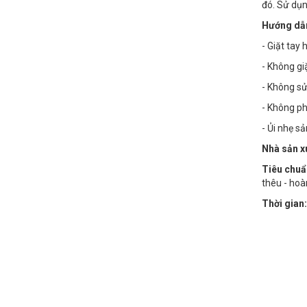
đó. Sử dụn
Hướng dẫn
- Giặt tay
- Không g
- Không sử
- Không phơ
- Ủi nhẹ s
Nhà sản x
Tiêu chuẩ
thêu - hoà
Thời gian: