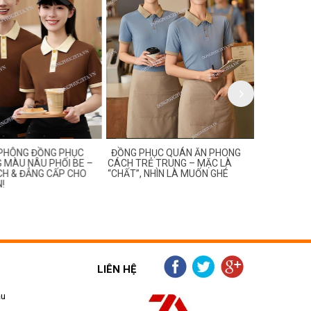
PHÔNG ĐỒNG PHỤC
ĐỒNG PHỤC QUÁN ĂN PHONG
MẪU ĐỒNG
MÀU NÂU PHỐI BE –
CÁCH TRẺ TRUNG – MẶC LÀ
TREND DÀN
H & ĐẲNG CẤP CHO
“CHẤT”, NHÌN LÀ MUỐN GHÉ
THÍCH BẮT 
!
LIÊN HỆ
ẫu