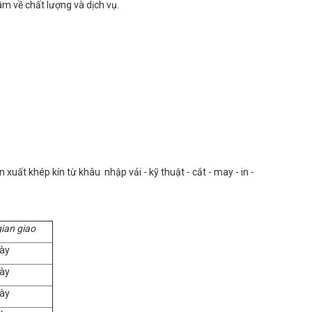
m về chất lượng và dịch vụ.
uất khép kín từ khâu nhập vải - kỹ thuật - cắt - may - in -
gian giao
ày
ày
ày