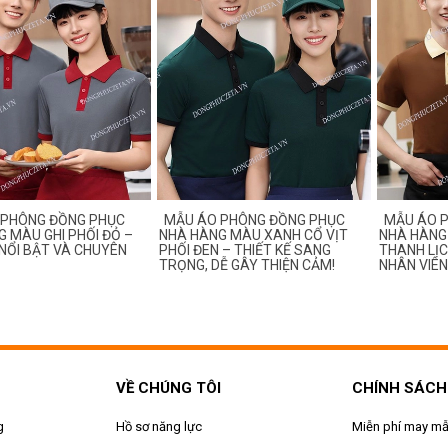
 PHÔNG ĐỒNG PHỤC
MẪU ÁO PHÔNG ĐỒNG PHỤC
MẪU ÁO 
 MÀU GHI PHỐI ĐỎ –
NHÀ HÀNG MÀU XANH CỔ VỊT
NHÀ HÀNG 
, NỔI BẬT VÀ CHUYÊN
PHỐI ĐEN – THIẾT KẾ SANG
THANH LỊC
TRỌNG, DỄ GÂY THIỆN CẢM!
NHÂN VIÊN
VỀ CHÚNG TÔI
CHÍNH SÁCH
g
Hồ sơ năng lực
Miễn phí may m