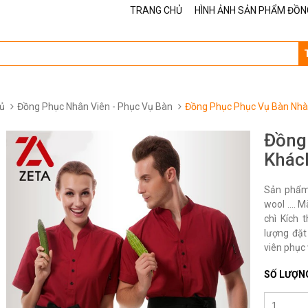
TRANG CHỦ
HÌNH ẢNH SẢN PHẨM ĐỒN
ủ
Đồng Phục Nhân Viên - Phục Vụ Bàn
Đồng Phục Phục Vụ Bàn Nhà
Đồng
Khác
Sản phẩm 
wool …. M
chì Kích 
lượng đặt
viên phục 
SỐ LƯỢN