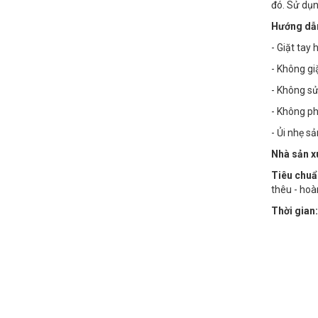
đó. Sử dụn
Hướng dẫn
- Giặt tay
- Không g
- Không sử
- Không phơ
- Ủi nhẹ s
Nhà sản x
Tiêu chuẩ
thêu - hoà
Thời gian: