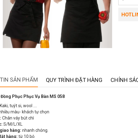
HOTLIN
TIN SẢN PHẨM
QUY TRÌNH ĐẶT HÀNG
CHÍNH SÁC
 Đồng Phục Phục Vụ Bàn MS 058
Kaki, tuýt si, wool ….
nhiều màu- khách tự chọn
:
Chân váy bút chì
c:
S/M/L/XL
 giao hàng:
nhanh chóng.
đặt hàng:
từ 10 bộ