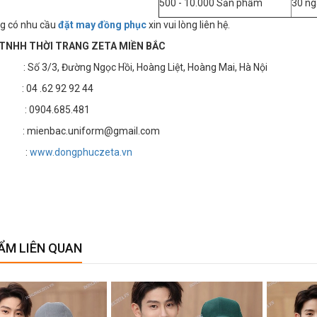
500 - 10.000 Sản phẩm
30 ng
g có nhu cầu
đặt may đồng phục
xin vui lòng liên hệ.
TNHH THỜI TRANG ZETA MIỀN BẮC
 3/3, Đường Ngọc Hồi, Hoàng Liệt, Hoàng Mai, Hà Nội
4 .62 92 92 44
 : 0904.685.481
 mienbac.uniform@gmail.com
te :
www.dongphuczeta.vn
ẨM LIÊN QUAN