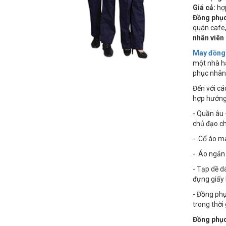
Giá cả:
hợp
Đồng phục
quán cafe,
nhân viên
May đồng 
một nhà hà
phục nhân 
Đến với cá
hợp hướng 
- Quần âu 
chủ đạo c
- Cổ áo ma
- Áo ngắn 
- Tạp dề d
đựng giấy 
- Đồng phụ
trong thời 
Đồng phục