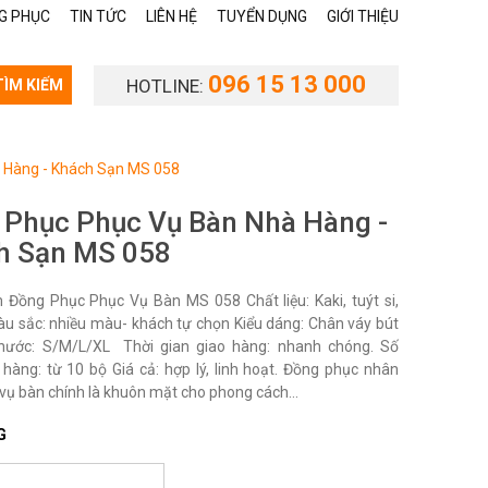
G PHỤC
TIN TỨC
LIÊN HỆ
TUYỂN DỤNG
GIỚI THIỆU
096 15 13 000
HOTLINE:
TÌM KIẾM
 Hàng - Khách Sạn MS 058
 Phục Phục Vụ Bàn Nhà Hàng -
h Sạn MS 058
Đồng Phục Phục Vụ Bàn MS 058 Chất liệu: Kaki, tuýt si,
àu sắc: nhiều màu- khách tự chọn Kiểu dáng: Chân váy bút
thước: S/M/L/XL Thời gian giao hàng: nhanh chóng. Số
 hàng: từ 10 bộ Giá cả: hợp lý, linh hoạt. Đồng phục nhân
vụ bàn chính là khuôn mặt cho phong cách...
G