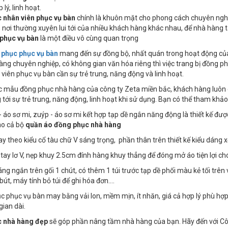
 lý, linh hoạt.
 nhân viên phục vụ bàn
chính là khuôn mặt cho phong cách chuyên nghiệ
 nơi thường xuyên lui tới của nhiều khách hàng khác nhau, để nhà hàng 
 phục vụ bàn
là một điều vô cùng quan trọng
phục phục vụ bàn
mang đến sự đồng bộ, nhất quán trong hoạt động của
ng chuyên nghiệp, có không gian văn hóa riêng thì việc trang bị đồng phụ
viên phục vụ bàn cần sự trẻ trung, năng động và linh hoạt.
c mẫu đồng phục nhà hàng của công ty Zeta miền bắc, khách hàng luôn
tới sự trẻ trung, năng động, linh hoạt khi sử dụng. Bạn có thể tham k
- áo sơ mi, zuýp - áo sơ mi kết hợp tạp dề ngắn năng động là thiết kế đư
ho cả bộ
quần áo đồng phục nhà hàng
y theo kiểu cổ tàu chữ V sáng trọng, phần thân trên thiết kế kiểu dáng xế
tay lơ V, nẹp khuy 2.5cm đính hàng khuy thẳng để đóng mở áo tiện lợi c
áng ngắn trên gối 1 chút, có thêm 1 túi trước tạp dề phối màu kẻ tối trên v
bút, máy tính bỏ túi để ghi hóa đơn….
c phục vụ bàn may bằng vải lon, mềm mịn, ít nhăn, giá cả hợp lý phù hợ
gian dài.
 nhà hàng đẹp
sẽ góp phần nâng tầm nhà hàng của bạn. Hãy đến với Công