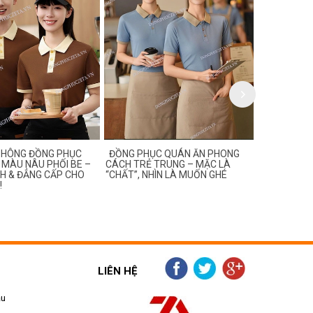
PHÔNG ĐỒNG PHỤC
ĐỒNG PHỤC QUÁN ĂN PHONG
MẪU ĐỒNG
MÀU NÂU PHỐI BE –
CÁCH TRẺ TRUNG – MẶC LÀ
TREND DÀN
H & ĐẲNG CẤP CHO
“CHẤT”, NHÌN LÀ MUỐN GHÉ
THÍCH BẮT 
!
LIÊN HỆ
ẫu