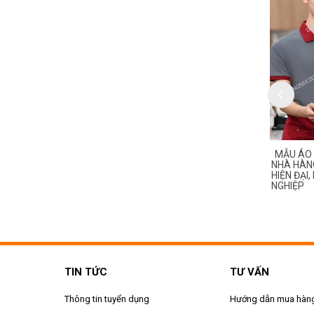
O PHÔNG ĐỒNG PHỤC
MẪU ÁO PHÔNG ĐỒNG PHỤC
MẪU ÁO
NG MÀU ĐỎ PHỐI ĐEN –
NHÀ HÀNG MÀU BE PHỐI NÂU –
NHÀ HÀNG
 & CHUYÊN NGHIỆP CHO
SANG TRỌNG, LỊCH THIỆP VÀ
HIỆN ĐẠI
 HIỆU
ĐẲNG CẤP
NGHIỆP
TIN TỨC
TƯ VẤN
Thông tin tuyển dụng
Hướng dẫn mua hàn