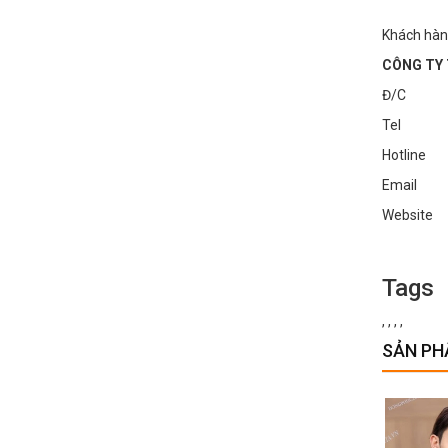
Khách hàn
CÔNG TY 
Đ/C : Số
Tel : 0
Hotline
Email :
Websi
Tags
,
,
,
,
SẢN PH