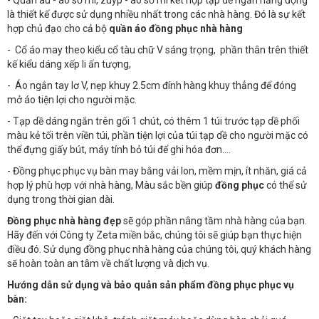
- Quần âu - áo sơ mi, zuýp - áo sơ mi kết hợp tạp dề ngắn năng động
là thiết kế được sử dụng nhiều nhất trong các nhà hàng. Đó là sự kết
hợp chủ đạo cho cả bộ
quần áo đồng phục nhà hàng
- Cổ áo may theo kiểu cổ tàu chữ V sáng trọng, phần thân trên thiết
kế kiểu dáng xếp li ấn tượng,
- Áo ngắn tay lơ V, nẹp khuy 2.5cm đính hàng khuy thẳng để đóng
mở áo tiện lợi cho người mặc.
- Tạp dề dáng ngắn trên gối 1 chút, có thêm 1 túi trước tạp dề phối
màu kẻ tối trên viền túi, phần tiện lợi của túi tạp dề cho người mặc có
thể đựng giấy bút, máy tính bỏ túi để ghi hóa đơn….
- Đồng phục phục vụ bàn may bằng vải lon, mềm mịn, ít nhăn, giá cả
hợp lý phù hợp với nhà hàng, Màu sắc bền giúp
đồng phục
có thể sử
dụng trong thời gian dài.
Đồng phục nhà hàng đẹp
sẽ góp phần nâng tầm nhà hàng của bạn.
Hãy đến với Công ty Zeta miền bắc, chúng tôi sẽ giúp bạn thực hiện
điều đó. Sử dụng đồng phục nhà hàng của chúng tôi, quý khách hàng
sẽ hoàn toàn an tâm về chất lượng và dịch vụ.
Hướng dẫn sử dụng và bảo quản sản phẩm đồng phục phục vụ
bàn: