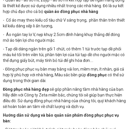
- Quần âu - áo sơ mi, zuýp - áo sơ mi kết hợp tạp dề ngắn năng động
là thiết kế được sử dụng nhiều nhất trong các nhà hàng. Đó là sự kết
hợp chủ đạo cho cả bộ
quần áo đồng phục nhà hàng
- Cổ áo may theo kiểu cổ tàu chữ V sáng trọng, phần thân trên thiết
kế kiểu dáng xếp li ấn tượng,
- Áo ngắn tay lơ V, nẹp khuy 2.5cm đính hàng khuy thẳng để đóng
mở áo tiện lợi cho người mặc.
- Tạp dề dáng ngắn trên gối 1 chút, có thêm 1 túi trước tạp dề phối
màu kẻ tối trên viền túi, phần tiện lợi của túi tạp dề cho người mặc có
thể đựng giấy bút, máy tính bỏ túi để ghi hóa đơn….
- Đồng phục phục vụ bàn may bằng vải lon, mềm mịn, ít nhăn, giá cả
hợp lý phù hợp với nhà hàng, Màu sắc bền giúp
đồng phục
có thể sử
dụng trong thời gian dài.
Đồng phục nhà hàng đẹp
sẽ góp phần nâng tầm nhà hàng của bạn.
Hãy đến với Công ty Zeta miền bắc, chúng tôi sẽ giúp bạn thực hiện
điều đó. Sử dụng đồng phục nhà hàng của chúng tôi, quý khách hàng
sẽ hoàn toàn an tâm về chất lượng và dịch vụ.
Hướng dẫn sử dụng và bảo quản sản phẩm đồng phục phục vụ
bàn: