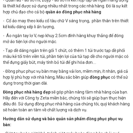
- Quần âu - áo sơ mi, zuýp - áo sơ mi kết hợp tạp dề ngắn năng động
là thiết kế được sử dụng nhiều nhất trong các nhà hàng. Đó là sự kết
hợp chủ đạo cho cả bộ
quần áo đồng phục nhà hàng
- Cổ áo may theo kiểu cổ tàu chữ V sáng trọng, phần thân trên thiết
kế kiểu dáng xếp li ấn tượng,
- Áo ngắn tay lơ V, nẹp khuy 2.5cm đính hàng khuy thẳng để đóng
mở áo tiện lợi cho người mặc.
- Tạp dề dáng ngắn trên gối 1 chút, có thêm 1 túi trước tạp dề phối
màu kẻ tối trên viền túi, phần tiện lợi của túi tạp dề cho người mặc có
thể đựng giấy bút, máy tính bỏ túi để ghi hóa đơn….
- Đồng phục phục vụ bàn may bằng vải lon, mềm mịn, ít nhăn, giá cả
hợp lý phù hợp với nhà hàng, Màu sắc bền giúp
đồng phục
có thể sử
dụng trong thời gian dài.
Đồng phục nhà hàng đẹp
sẽ góp phần nâng tầm nhà hàng của bạn.
Hãy đến với Công ty Zeta miền bắc, chúng tôi sẽ giúp bạn thực hiện
điều đó. Sử dụng đồng phục nhà hàng của chúng tôi, quý khách hàng
sẽ hoàn toàn an tâm về chất lượng và dịch vụ.
Hướng dẫn sử dụng và bảo quản sản phẩm đồng phục phục vụ
bàn: