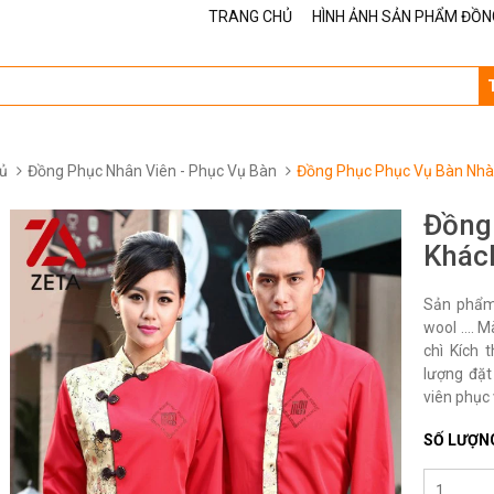
TRANG CHỦ
HÌNH ẢNH SẢN PHẨM ĐỒN
ủ
Đồng Phục Nhân Viên - Phục Vụ Bàn
Đồng Phục Phục Vụ Bàn Nhà
Đồng
Khác
Sản phẩm 
wool …. M
chì Kích 
lượng đặt
viên phục 
SỐ LƯỢN