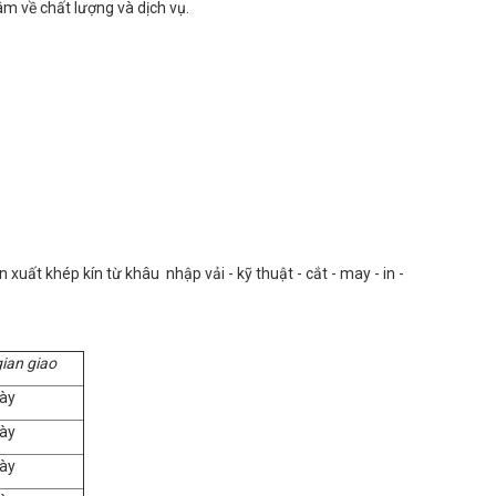
m về chất lượng và dịch vụ.
uất khép kín từ khâu nhập vải - kỹ thuật - cắt - may - in -
gian giao
ày
ày
ày