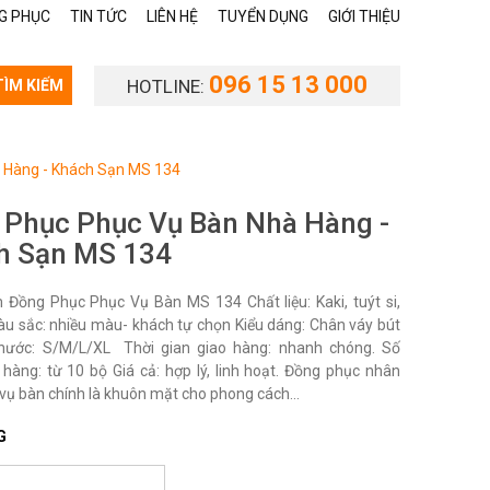
G PHỤC
TIN TỨC
LIÊN HỆ
TUYỂN DỤNG
GIỚI THIỆU
096 15 13 000
HOTLINE:
TÌM KIẾM
 Hàng - Khách Sạn MS 134
 Phục Phục Vụ Bàn Nhà Hàng -
h Sạn MS 134
Đồng Phục Phục Vụ Bàn MS 134 Chất liệu: Kaki, tuýt si,
àu sắc: nhiều màu- khách tự chọn Kiểu dáng: Chân váy bút
thước: S/M/L/XL Thời gian giao hàng: nhanh chóng. Số
 hàng: từ 10 bộ Giá cả: hợp lý, linh hoạt. Đồng phục nhân
vụ bàn chính là khuôn mặt cho phong cách...
G