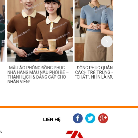
PHÔNG ĐỒNG PHỤC
ĐỒNG PHỤC QUÁN ĂN PHONG
MẪU ĐỒNG
MÀU NÂU PHỐI BE –
CÁCH TRẺ TRUNG – MẶC LÀ
TREND DÀN
H & ĐẲNG CẤP CHO
“CHẤT”, NHÌN LÀ MUỐN GHÉ
THÍCH BẮT 
!
LIÊN HỆ
ẫu