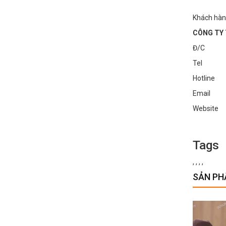
Khách hàn
CÔNG TY 
Đ/C : Số
Tel : 0
Hotline
Email :
Websi
Tags
,
,
,
,
SẢN PH