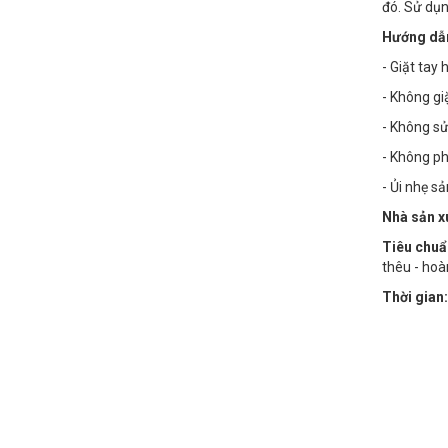
đó. Sử dụn
Hướng dẫn
- Giặt tay
- Không g
- Không sử
- Không phơ
- Ủi nhẹ s
Nhà sản x
Tiêu chuẩ
thêu - hoà
Thời gian: