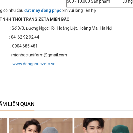
500 - 10.000 Sản phẩm
30 ng
g có nhu cầu
đặt may đồng phục
xin vui lòng liên hệ.
TNHH THỜI TRANG ZETA MIỀN BẮC
 3/3, Đường Ngọc Hồi, Hoàng Liệt, Hoàng Mai, Hà Nội
4 .62 92 92 44
 : 0904.685.481
 mienbac.uniform@gmail.com
te :
www.dongphuczeta.vn
ẨM LIÊN QUAN