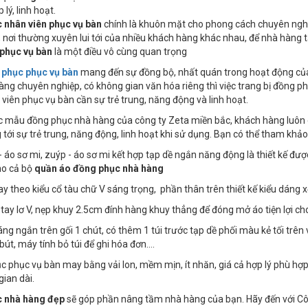
 lý, linh hoạt.
 nhân viên phục vụ bàn
chính là khuôn mặt cho phong cách chuyên nghiệ
 nơi thường xuyên lui tới của nhiều khách hàng khác nhau, để nhà hàng 
 phục vụ bàn
là một điều vô cùng quan trọng
phục phục vụ bàn
mang đến sự đồng bộ, nhất quán trong hoạt động của
ng chuyên nghiệp, có không gian văn hóa riêng thì việc trang bị đồng phụ
viên phục vụ bàn cần sự trẻ trung, năng động và linh hoạt.
c mẫu đồng phục nhà hàng của công ty Zeta miền bắc, khách hàng luôn
tới sự trẻ trung, năng động, linh hoạt khi sử dụng. Bạn có thể tham k
- áo sơ mi, zuýp - áo sơ mi kết hợp tạp dề ngắn năng động là thiết kế đư
ho cả bộ
quần áo đồng phục nhà hàng
y theo kiểu cổ tàu chữ V sáng trọng, phần thân trên thiết kế kiểu dáng xế
tay lơ V, nẹp khuy 2.5cm đính hàng khuy thẳng để đóng mở áo tiện lợi c
áng ngắn trên gối 1 chút, có thêm 1 túi trước tạp dề phối màu kẻ tối trên v
bút, máy tính bỏ túi để ghi hóa đơn….
c phục vụ bàn may bằng vải lon, mềm mịn, ít nhăn, giá cả hợp lý phù hợ
gian dài.
 nhà hàng đẹp
sẽ góp phần nâng tầm nhà hàng của bạn. Hãy đến với Công