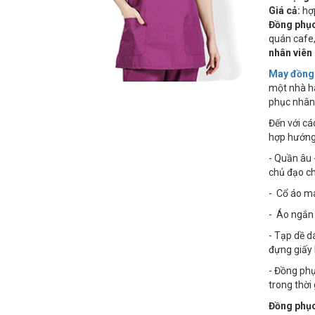
Giá cả:
hợp
Đồng phục
quán cafe,
nhân viên
May đồng 
một nhà hà
phục nhân 
Đến với cá
hợp hướng 
- Quần âu 
chủ đạo c
- Cổ áo ma
- Áo ngắn 
- Tạp dề d
đựng giấy 
- Đồng phụ
trong thời 
Đồng phục