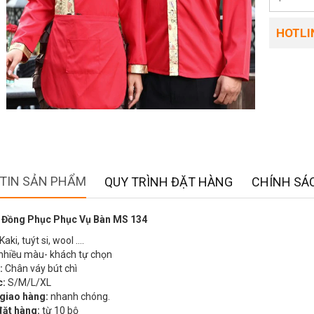
HOTLIN
TIN SẢN PHẨM
QUY TRÌNH ĐẶT HÀNG
CHÍNH SÁC
 Đồng Phục Phục Vụ Bàn MS 134
Kaki, tuýt si, wool ….
nhiều màu- khách tự chọn
:
Chân váy bút chì
c:
S/M/L/XL
 giao hàng:
nhanh chóng.
đặt hàng:
từ 10 bộ