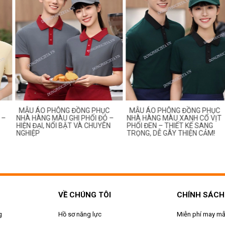
 PHÔNG ĐỒNG PHỤC
MẪU ÁO PHÔNG ĐỒNG PHỤC
MẪU ÁO 
 MÀU GHI PHỐI ĐỎ –
NHÀ HÀNG MÀU XANH CỔ VỊT
NHÀ HÀNG 
, NỔI BẬT VÀ CHUYÊN
PHỐI ĐEN – THIẾT KẾ SANG
THANH LỊC
TRỌNG, DỄ GÂY THIỆN CẢM!
NHÂN VIÊN
VỀ CHÚNG TÔI
CHÍNH SÁCH
g
Hồ sơ năng lực
Miễn phí may m