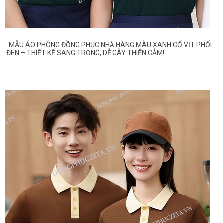
MẪU ÁO PHÔNG ĐỒNG PHỤC NHÀ HÀNG MÀU XANH CỔ VỊT PHỐI
ĐEN – THIẾT KẾ SANG TRỌNG, DỄ GÂY THIỆN CẢM!