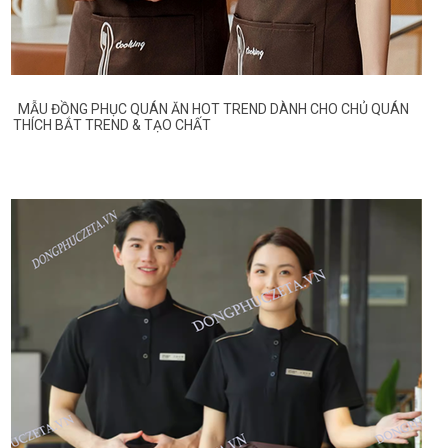
MẪU ĐỒNG PHỤC QUÁN ĂN HOT TREND DÀNH CHO CHỦ QUÁN
THÍCH BẮT TREND & TẠO CHẤT