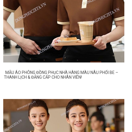
MẪU ÁO PHÔNG ĐỒNG PHỤC NHÀ HÀNG MÀU NÂU PHỐI BE –
THANH LỊCH & ĐẲNG CẤP CHO NHÂN VIÊN!