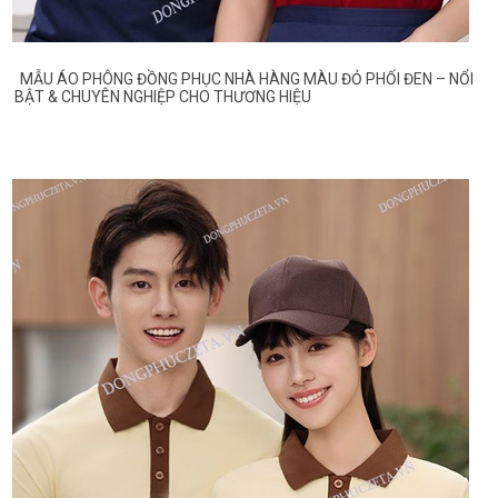
MẪU ÁO PHÔNG ĐỒNG PHỤC NHÀ HÀNG MÀU ĐỎ PHỐI ĐEN – NỔI
BẬT & CHUYÊN NGHIỆP CHO THƯƠNG HIỆU