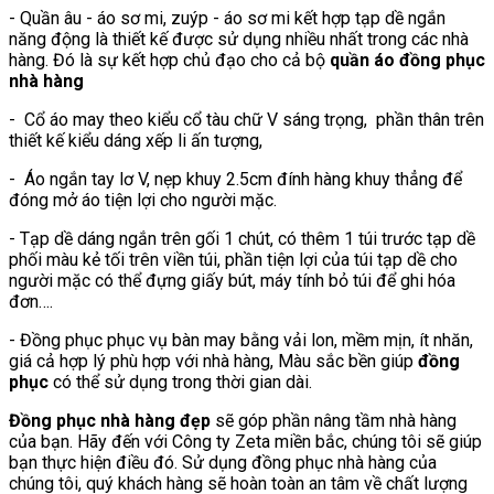
- Quần âu - áo sơ mi, zuýp - áo sơ mi kết hợp tạp dề ngắn
năng động là thiết kế được sử dụng nhiều nhất trong các nhà
hàng. Đó là sự kết hợp chủ đạo cho cả bộ
quần áo đồng phục
nhà hàng
- Cổ áo may theo kiểu cổ tàu chữ V sáng trọng, phần thân trên
thiết kế kiểu dáng xếp li ấn tượng,
- Áo ngắn tay lơ V, nẹp khuy 2.5cm đính hàng khuy thẳng để
đóng mở áo tiện lợi cho người mặc.
- Tạp dề dáng ngắn trên gối 1 chút, có thêm 1 túi trước tạp dề
phối màu kẻ tối trên viền túi, phần tiện lợi của túi tạp dề cho
người mặc có thể đựng giấy bút, máy tính bỏ túi để ghi hóa
đơn….
- Đồng phục phục vụ bàn may bằng vải lon, mềm mịn, ít nhăn,
giá cả hợp lý phù hợp với nhà hàng, Màu sắc bền giúp
đồng
phục
có thể sử dụng trong thời gian dài.
Đồng phục nhà hàng đẹp
sẽ góp phần nâng tầm nhà hàng
của bạn. Hãy đến với Công ty Zeta miền bắc, chúng tôi sẽ giúp
bạn thực hiện điều đó. Sử dụng đồng phục nhà hàng của
chúng tôi, quý khách hàng sẽ hoàn toàn an tâm về chất lượng