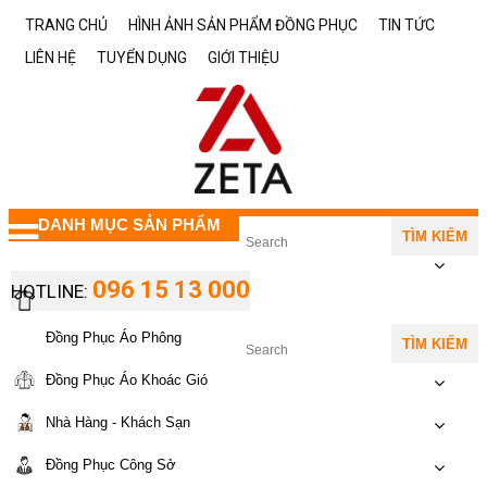
TRANG CHỦ
HÌNH ẢNH SẢN PHẨM ĐỒNG PHỤC
TIN TỨC
LIÊN HỆ
TUYỂN DỤNG
GIỚI THIỆU
DANH MỤC SẢN PHẨM
TÌM KIẾM
096 15 13 000
HOTLINE:
Đồng Phục Áo Phông
TÌM KIẾM
Đồng Phục Áo Khoác Gió
Nhà Hàng - Khách Sạn
Đồng Phục Công Sở