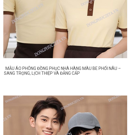
MẪU ÁO PHÔNG ĐỒNG PHỤC NHÀ HÀNG MÀU BE PHỐI NÂU –
SANG TRỌNG, LỊCH THIỆP VÀ ĐẲNG CẤP