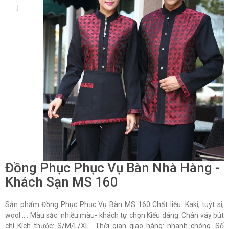
Đồng Phục Phục Vụ Bàn Nhà Hàng -
Khách Sạn MS 160
Sản phẩm Đồng Phục Phục Vụ Bàn MS 160 Chất liệu: Kaki, tuýt si,
wool …. Màu sắc: nhiều màu- khách tự chọn Kiểu dáng: Chân váy bút
chì Kích thước: S/M/L/XL Thời gian giao hàng: nhanh chóng. Số