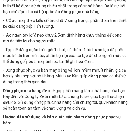
- Quần âu - áo sơ mi, zuýp - áo sơ mi kết hợp tạp dề ngắn năng động
là thiết kế được sử dụng nhiều nhất trong các nhà hàng. Đó là sự kết
hợp chủ đạo cho cả bộ
quần áo đồng phục nhà hàng
- Cổ áo may theo kiểu cổ tàu chữ V sáng trọng, phần thân trên thiết
kế kiểu dáng xếp li ấn tượng,
- Áo ngắn tay lơ V, nẹp khuy 2.5cm đính hàng khuy thẳng để đóng
mở áo tiện lợi cho người mặc.
- Tạp dề dáng ngắn trên gối 1 chút, có thêm 1 túi trước tạp dề phối
màu kẻ tối trên viền túi, phần tiện lợi của túi tạp dề cho người mặc có
thể đựng giấy bút, máy tính bỏ túi để ghi hóa đơn….
- Đồng phục phục vụ bàn may bằng vải lon, mềm mịn, ít nhăn, giá cả
hợp lý phù hợp với nhà hàng, Màu sắc bền giúp
đồng phục
có thể sử
dụng trong thời gian dài.
Đồng phục nhà hàng đẹp
sẽ góp phần nâng tầm nhà hàng của bạn.
Hãy đến với Công ty Zeta miền bắc, chúng tôi sẽ giúp bạn thực hiện
điều đó. Sử dụng đồng phục nhà hàng của chúng tôi, quý khách hàng
sẽ hoàn toàn an tâm về chất lượng và dịch vụ.
Hướng dẫn sử dụng và bảo quản sản phẩm đồng phục phục vụ
bàn: