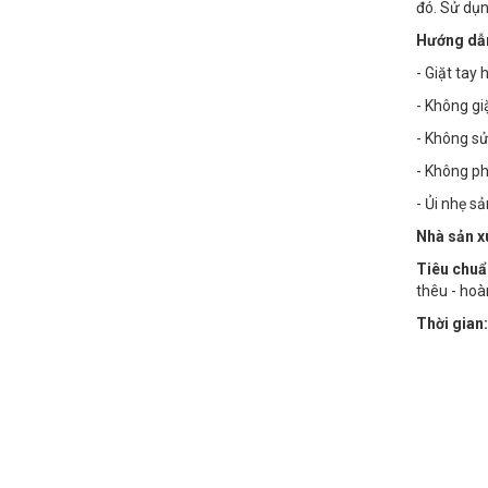
đó. Sử dụn
Hướng dẫn
- Giặt tay
- Không g
- Không sử
- Không phơ
- Ủi nhẹ s
Nhà sản x
Tiêu chuẩ
thêu - hoà
Thời gian: