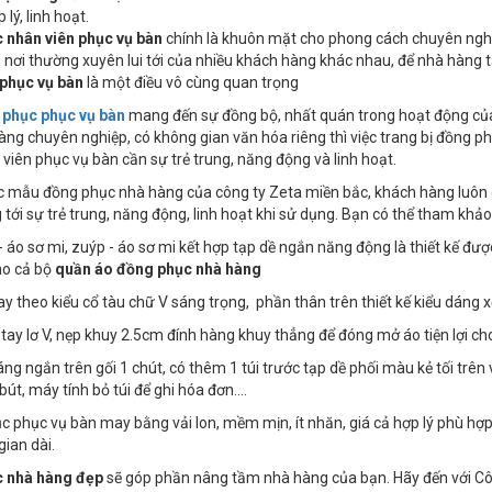
 lý, linh hoạt.
 nhân viên phục vụ bàn
chính là khuôn mặt cho phong cách chuyên nghiệ
 nơi thường xuyên lui tới của nhiều khách hàng khác nhau, để nhà hàng 
 phục vụ bàn
là một điều vô cùng quan trọng
phục phục vụ bàn
mang đến sự đồng bộ, nhất quán trong hoạt động của
ng chuyên nghiệp, có không gian văn hóa riêng thì việc trang bị đồng phụ
viên phục vụ bàn cần sự trẻ trung, năng động và linh hoạt.
c mẫu đồng phục nhà hàng của công ty Zeta miền bắc, khách hàng luôn
tới sự trẻ trung, năng động, linh hoạt khi sử dụng. Bạn có thể tham k
- áo sơ mi, zuýp - áo sơ mi kết hợp tạp dề ngắn năng động là thiết kế đư
ho cả bộ
quần áo đồng phục nhà hàng
y theo kiểu cổ tàu chữ V sáng trọng, phần thân trên thiết kế kiểu dáng xế
tay lơ V, nẹp khuy 2.5cm đính hàng khuy thẳng để đóng mở áo tiện lợi c
áng ngắn trên gối 1 chút, có thêm 1 túi trước tạp dề phối màu kẻ tối trên v
bút, máy tính bỏ túi để ghi hóa đơn….
c phục vụ bàn may bằng vải lon, mềm mịn, ít nhăn, giá cả hợp lý phù hợ
gian dài.
 nhà hàng đẹp
sẽ góp phần nâng tầm nhà hàng của bạn. Hãy đến với Công