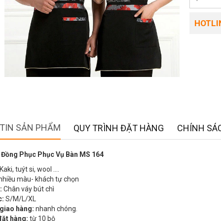
HOTLIN
TIN SẢN PHẨM
QUY TRÌNH ĐẶT HÀNG
CHÍNH SÁC
 Đồng Phục Phục Vụ Bàn MS 164
Kaki, tuýt si, wool ….
nhiều màu- khách tự chọn
:
Chân váy bút chì
c:
S/M/L/XL
 giao hàng:
nhanh chóng.
đặt hàng:
từ 10 bộ