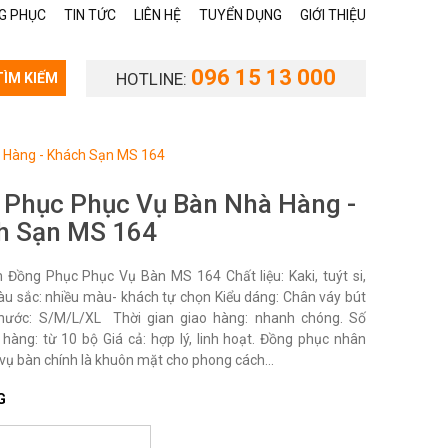
G PHỤC
TIN TỨC
LIÊN HỆ
TUYỂN DỤNG
GIỚI THIỆU
096 15 13 000
HOTLINE:
TÌM KIẾM
 Hàng - Khách Sạn MS 164
 Phục Phục Vụ Bàn Nhà Hàng -
h Sạn MS 164
Đồng Phục Phục Vụ Bàn MS 164 Chất liệu: Kaki, tuýt si,
àu sắc: nhiều màu- khách tự chọn Kiểu dáng: Chân váy bút
thước: S/M/L/XL Thời gian giao hàng: nhanh chóng. Số
 hàng: từ 10 bộ Giá cả: hợp lý, linh hoạt. Đồng phục nhân
vụ bàn chính là khuôn mặt cho phong cách...
G