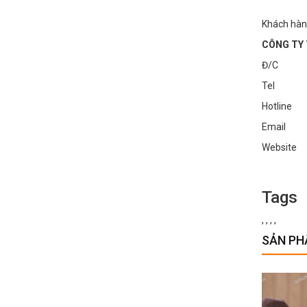
Khách hàn
CÔNG TY 
Đ/C : Số
Tel : 0
Hotline
Email :
Websi
Tags
,
,
,
,
SẢN PH