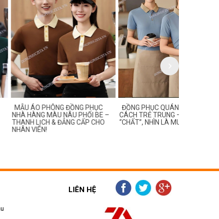
PHÔNG ĐỒNG PHỤC
ĐỒNG PHỤC QUÁN ĂN PHONG
MẪU ĐỒNG
MÀU NÂU PHỐI BE –
CÁCH TRẺ TRUNG – MẶC LÀ
TREND DÀN
H & ĐẲNG CẤP CHO
“CHẤT”, NHÌN LÀ MUỐN GHÉ
THÍCH BẮT 
!
LIÊN HỆ
ẫu