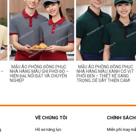
 PHÔNG ĐỒNG PHỤC
MẪU ÁO PHÔNG ĐỒNG PHỤC
MẪU ÁO 
 MÀU GHI PHỐI ĐỎ –
NHÀ HÀNG MÀU XANH CỔ VỊT
NHÀ HÀNG 
, NỔI BẬT VÀ CHUYÊN
PHỐI ĐEN – THIẾT KẾ SANG
THANH LỊC
TRỌNG, DỄ GÂY THIỆN CẢM!
NHÂN VIÊN
VỀ CHÚNG TÔI
CHÍNH SÁCH
g
Hồ sơ năng lực
Miễn phí may m