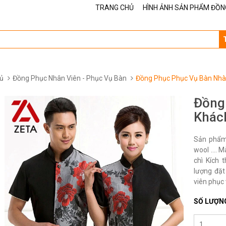
TRANG CHỦ
HÌNH ẢNH SẢN PHẨM ĐỒN
ủ
Đồng Phục Nhân Viên - Phục Vụ Bàn
Đồng Phục Phục Vụ Bàn Nhà
Đồng
Khác
Sản phẩm 
wool …. M
chì Kích 
lượng đặt
viên phục 
SỐ LƯỢN