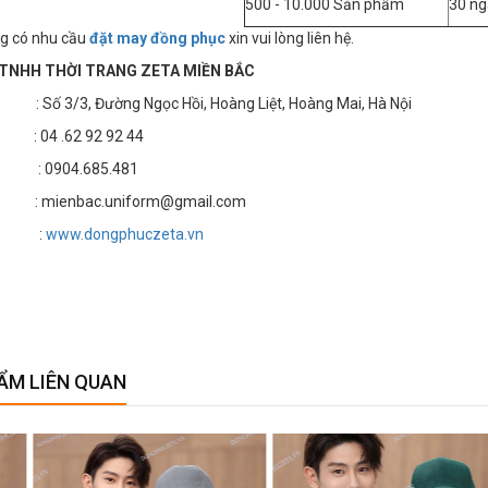
500 - 10.000 Sản phẩm
30 ng
g có nhu cầu
đặt may đồng phục
xin vui lòng liên hệ.
TNHH THỜI TRANG ZETA MIỀN BẮC
 3/3, Đường Ngọc Hồi, Hoàng Liệt, Hoàng Mai, Hà Nội
4 .62 92 92 44
 : 0904.685.481
 mienbac.uniform@gmail.com
te :
www.dongphuczeta.vn
ẨM LIÊN QUAN