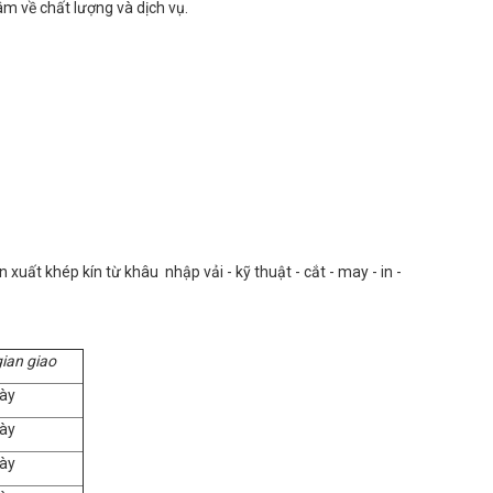
m về chất lượng và dịch vụ.
uất khép kín từ khâu nhập vải - kỹ thuật - cắt - may - in -
gian giao
ày
ày
ày