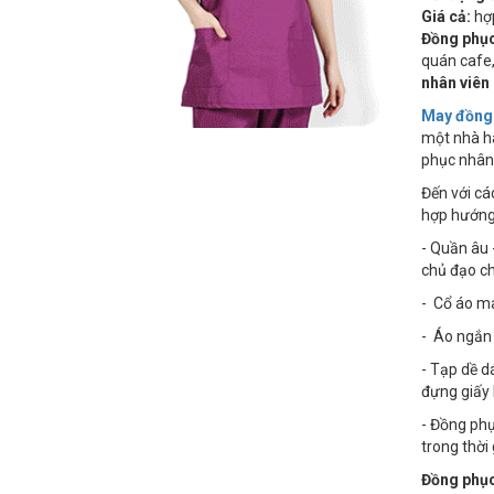
Giá cả:
hợp
Đồng phục
quán cafe,
nhân viên
May đồng 
một nhà hà
phục nhân 
Đến với cá
hợp hướng 
- Quần âu 
chủ đạo c
- Cổ áo ma
- Áo ngắn 
- Tạp dề d
đựng giấy 
- Đồng phụ
trong thời 
Đồng phục