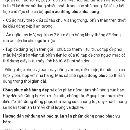
- Quần âu - áo sơ mi, zuýp - áo sơ mi kết hợp tạp dề ngắn năng động
là thiết kế được sử dụng nhiều nhất trong các nhà hàng. Đó là sự kết
hợp chủ đạo cho cả bộ
quần áo đồng phục nhà hàng
- Cổ áo may theo kiểu cổ tàu chữ V sáng trọng, phần thân trên thiết
kế kiểu dáng xếp li ấn tượng,
- Áo ngắn tay lơ V, nẹp khuy 2.5cm đính hàng khuy thẳng để đóng
mở áo tiện lợi cho người mặc.
- Tạp dề dáng ngắn trên gối 1 chút, có thêm 1 túi trước tạp dề phối
màu kẻ tối trên viền túi, phần tiện lợi của túi tạp dề cho người mặc có
thể đựng giấy bút, máy tính bỏ túi để ghi hóa đơn….
- Đồng phục phục vụ bàn may bằng vải lon, mềm mịn, ít nhăn, giá cả
hợp lý phù hợp với nhà hàng, Màu sắc bền giúp
đồng phục
có thể sử
dụng trong thời gian dài.
Đồng phục nhà hàng đẹp
sẽ góp phần nâng tầm nhà hàng của bạn.
Hãy đến với Công ty Zeta miền bắc, chúng tôi sẽ giúp bạn thực hiện
điều đó. Sử dụng đồng phục nhà hàng của chúng tôi, quý khách hàng
sẽ hoàn toàn an tâm về chất lượng và dịch vụ.
Hướng dẫn sử dụng và bảo quản sản phẩm đồng phục phục vụ
bàn: